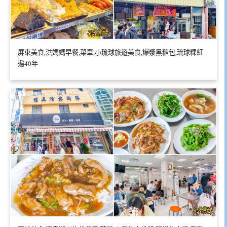
屏東美食,洪媽媽早餐,菜單,小琉球旅遊美食,爆漿黑糖包,琉球粿紅
遍40年