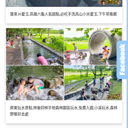
寶來36愛玉,高雄六龜人氣甜點,必吃手洗高山小米愛玉,下午茶推薦
屏東玩水景點,林後四林平地森林園區玩水,免費入園,小溪玩水,森林
野餐好去處