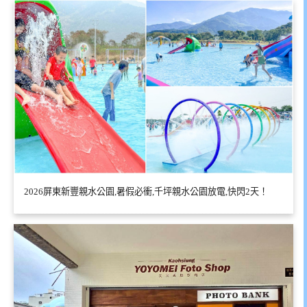
2026屏東新豐親水公園,暑假必衝,千坪親水公園放電,快閃2天！