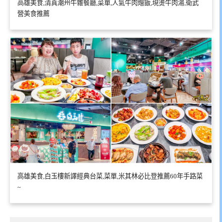
高雄美食,清真潮州牛雜餐廳,菜單,人氣牛肉燴飯,現燙牛肉湯,衛武
營美食推薦
高雄美食,白玉樓新譯經典台菜,菜單,米其林必比登推薦60年手路菜
~