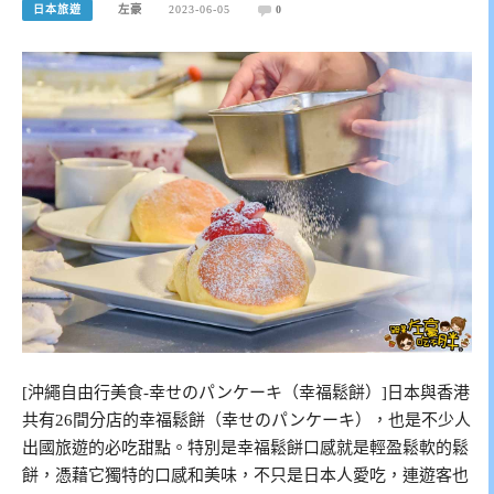
日本旅遊
左豪
2023-06-05
0
[沖繩自由行美食-幸せのパンケーキ（幸福鬆餅）]日本與香港
共有26間分店的幸福鬆餅（幸せのパンケーキ），也是不少人
出國旅遊的必吃甜點。特別是幸福鬆餅口感就是輕盈鬆軟的鬆
餅，憑藉它獨特的口感和美味，不只是日本人愛吃，連遊客也