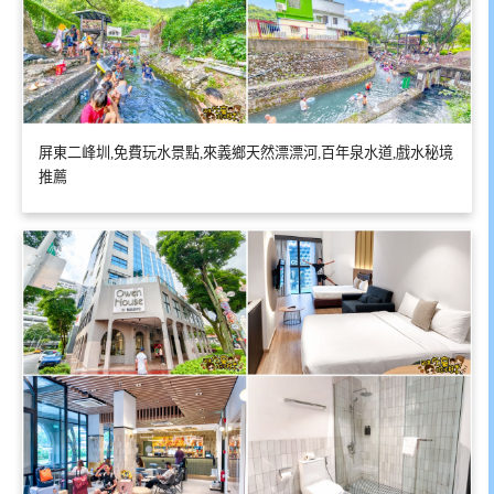
屏東二峰圳,免費玩水景點,來義鄉天然漂漂河,百年泉水道,戲水秘境
推薦