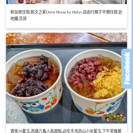
新加坡住宿,歐文之家Owen House by Habyt,自由行親子平價住宿,近
地鐵,百貨
寶來36愛玉,高雄六龜人氣甜點,必吃手洗高山小米愛玉,下午茶推薦