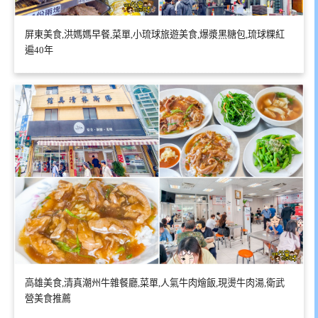
屏東美食,洪媽媽早餐,菜單,小琉球旅遊美食,爆漿黑糖包,琉球粿紅
遍40年
高雄美食,清真潮州牛雜餐廳,菜單,人氣牛肉燴飯,現燙牛肉湯,衛武
營美食推薦