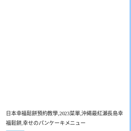
日本幸福鬆餅預約教學,2023菜單,沖繩最紅瀨長島幸
福鬆餅,幸せのパンケーキメニュー