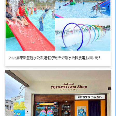
2026屏東新豐親水公園,暑假必衝,千坪親水公園放電,快閃2天！