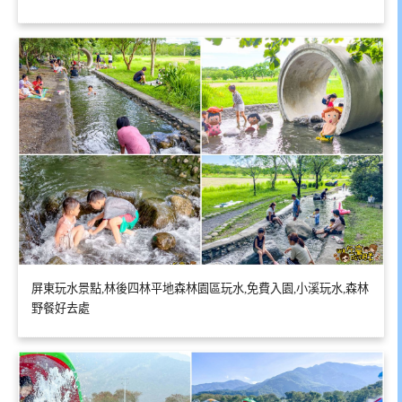
屏東玩水景點,林後四林平地森林園區玩水,免費入園,小溪玩水,森林
野餐好去處