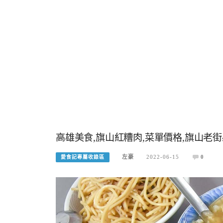
高雄美食,旗山紅糟肉,菜單價格,旗山老
左豪
2022-06-15
0
愛食記專屬收錄區