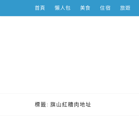
Skip
首頁
懶人包
美食
住宿
旅遊
to
content
跟著左豪吃
推薦美食、景點旅遊、親子旅遊、3C開箱
標籤:
旗山紅糟肉地址