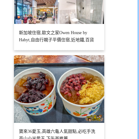
新加坡住宿,歐文之家Owen House by
Habyt,自由行親子平價住宿,近地鐵,百貨
寶來36愛玉,高雄六龜人氣甜點,必吃手洗
高山小米愛玉,下午茶推薦