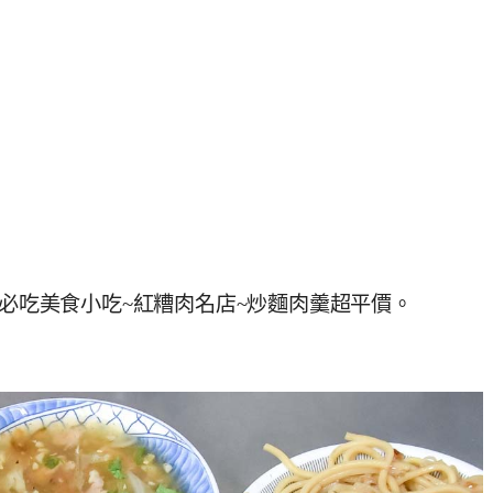
街必吃美食小吃~紅糟肉名店~炒麵肉羹超平價。