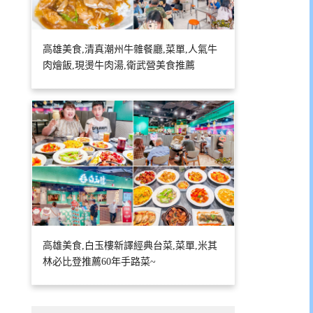
高雄美食,清真潮州牛雜餐廳,菜單,人氣牛
肉燴飯,現燙牛肉湯,衛武營美食推薦
高雄美食,白玉樓新譯經典台菜,菜單,米其
林必比登推薦60年手路菜~