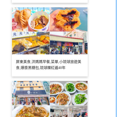
屏東美食,洪媽媽早餐,菜單,小琉球旅遊美
食,爆漿黑糖包,琉球粿紅遍40年