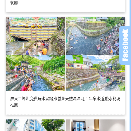
餐廳~
屏東二峰圳,免費玩水景點,來義鄉天然漂漂河,百年泉水道,戲水秘境
推薦