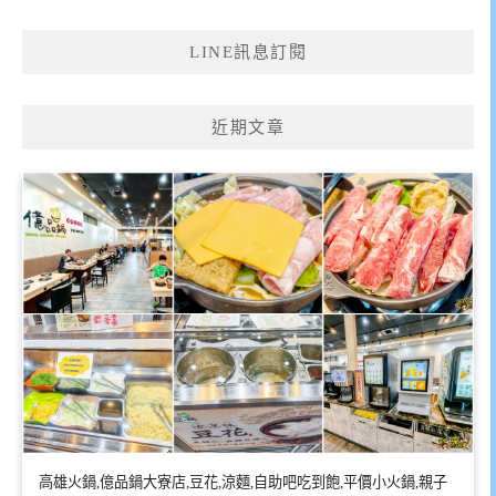
LINE訊息訂閱
近期文章
高雄火鍋,億品鍋大寮店,豆花,涼麵,自助吧吃到飽,平價小火鍋,親子