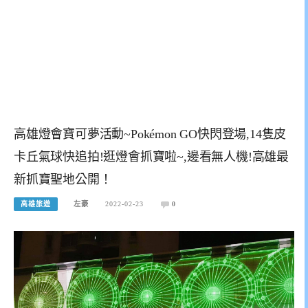
高雄燈會寶可夢活動~Pokémon GO快閃登場,14隻皮
卡丘氣球快追拍!逛燈會抓寶啦~,邊看無人機!高雄最
新抓寶聖地公開！
高雄旅遊
左豪
2022-02-23
0