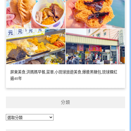
屏東美食,洪媽媽早餐,菜單,小琉球旅遊美食,爆漿黑糖包,琉球粿紅
遍40年
分類
分
類