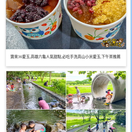
寶來36愛玉,高雄六龜人氣甜點,必吃手洗高山小米愛玉,下午茶推薦