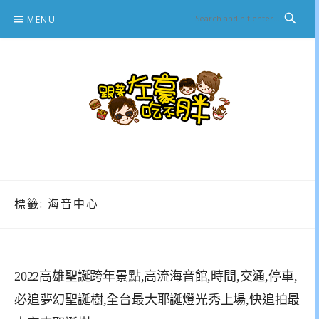
Skip
MENU
to
content
跟著左豪吃不胖
推薦美食、景點旅遊、親子旅遊、3C開箱
標籤:
海音中心
2022高雄聖誕跨年景點,高流海音館,時間,交通,停車,
必追夢幻聖誕樹,全台最大耶誕燈光秀上場,快追拍最