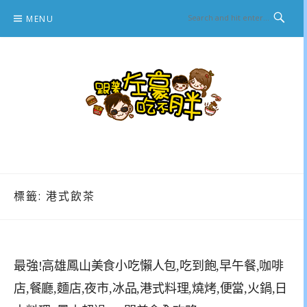
Skip
MENU
to
content
跟著左豪吃不胖
推薦美食、景點旅遊、親子旅遊、3C開箱
標籤:
港式飲茶
最強!高雄鳳山美食小吃懶人包,吃到飽,早午餐,咖啡
店,餐廳,麵店,夜市,冰品,港式料理,燒烤,便當,火鍋,日