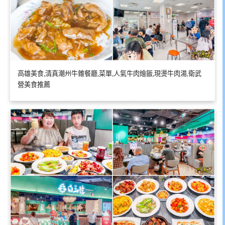
高雄美食,清真潮州牛雜餐廳,菜單,人氣牛肉燴飯,現燙牛肉湯,衛武
營美食推薦