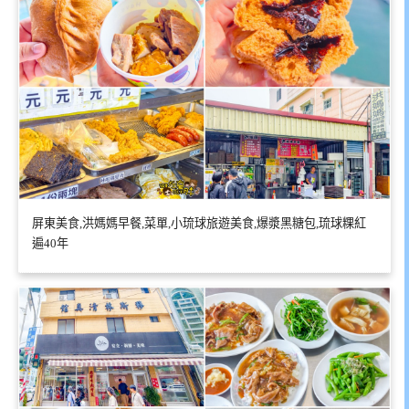
屏東美食,洪媽媽早餐,菜單,小琉球旅遊美食,爆漿黑糖包,琉球粿紅
遍40年