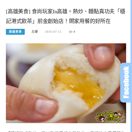
[高雄美食] 食尚玩家In高雄。熱炒、麵點真功夫「穩
記港式飲茶」前金創始店！閤家用餐的好所在
高雄美食
左豪
2016-07-11
0