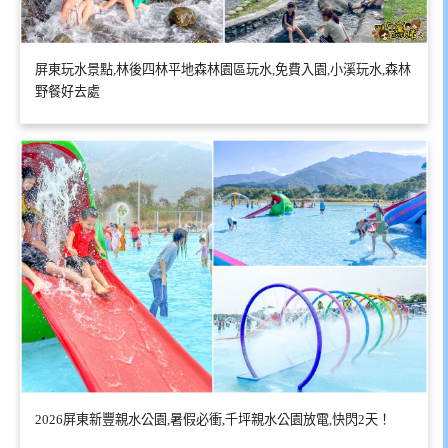
屏東玩水景點,林後四林平地森林園區玩水,免費入園,小溪玩水,森林
野餐好去處
2026屏東新豐親水公園,暑假必衝,千坪親水公園放電,快閃2天！