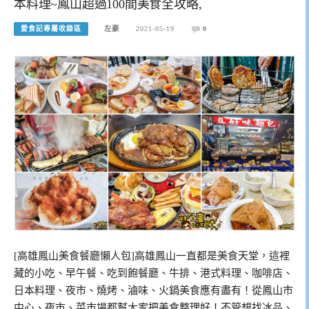
本料理~鳳山超過100間美食全攻略,
愛食記專屬收錄區
左豪
2021-05-19
0
[高雄鳳山美食餐廳懶人包]高雄鳳山一直都是美食天堂，這裡
藏的小吃、早午餐、吃到飽餐廳、牛排、港式料理、咖啡店、
日本料理、夜市、燒烤、滷味、火鍋美食應有盡有！從鳳山市
中心、夜市、菜市場都幫大家把美食整理好！不管想找冰品、