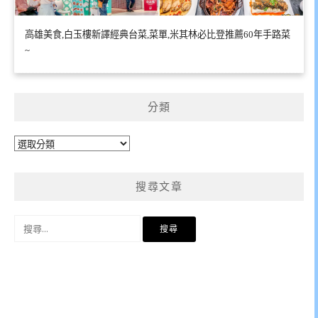
高雄美食,白玉樓新譯經典台菜,菜單,米其林必比登推薦60年手路菜
~
分類
分
類
搜尋文章
搜
尋
關
鍵
字: