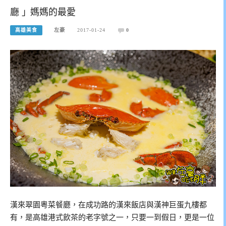
廳 」媽媽的最愛
高雄美食
左豪
2017-01-24
0
漢來翠園粵菜餐廳，在成功路的漢來飯店與漢神巨蛋九樓都
有，是高雄港式飲茶的老字號之一，只要一到假日，更是一位