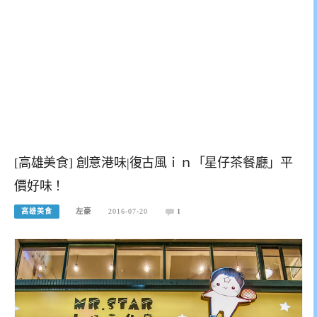
[高雄美食] 創意港味|復古風ｉｎ「星仔茶餐廳」平
價好味！
高雄美食
左豪
2016-07-20
1