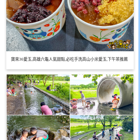
寶來36愛玉,高雄六龜人氣甜點,必吃手洗高山小米愛玉,下午茶推薦