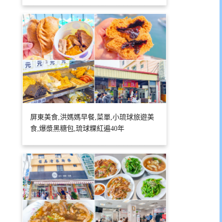
屏東美食,洪媽媽早餐,菜單,小琉球旅遊美
食,爆漿黑糖包,琉球粿紅遍40年