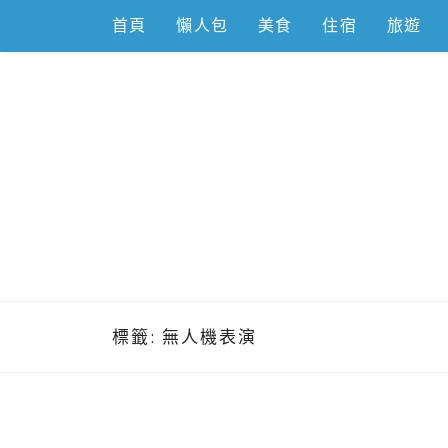
Skip
首頁
懶人包
美食
住宿
旅遊
to
content
跟著左豪吃
推薦美食、景點旅遊、親子旅遊、3C開箱
標籤:
無人機表演