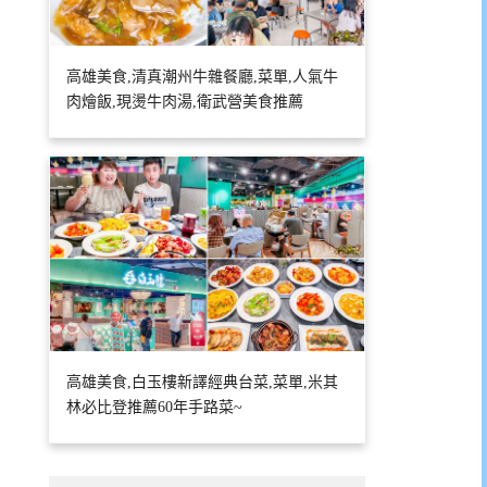
高雄美食,清真潮州牛雜餐廳,菜單,人氣牛
肉燴飯,現燙牛肉湯,衛武營美食推薦
高雄美食,白玉樓新譯經典台菜,菜單,米其
林必比登推薦60年手路菜~