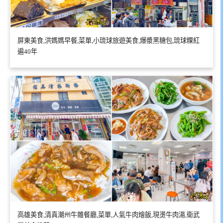
屏東美食,洪媽媽早餐,菜單,小琉球旅遊美食,爆漿黑糖包,琉球粿紅
遍40年
高雄美食,清真潮州牛雜餐廳,菜單,人氣牛肉燴飯,現燙牛肉湯,衛武