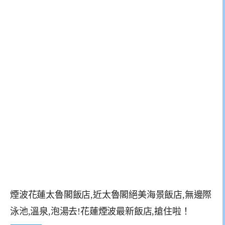
煙波花蓮太魯閣飯店,近太魯閣絕美海景飯店,無邊際
泳池,溫泉,泡湯去!花蓮煙波最新飯店,搶住啦！