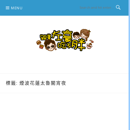
Skip
MENU
to
content
跟著左豪吃不胖
推薦美食、景點旅遊、親子旅遊、3C開箱
標籤:
煙波花蓮太魯閣宵夜