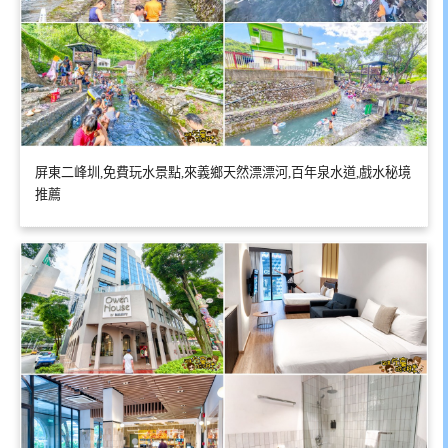
屏東二峰圳,免費玩水景點,來義鄉天然漂漂河,百年泉水道,戲水秘境
推薦