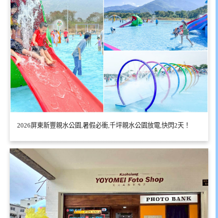
2026屏東新豐親水公園,暑假必衝,千坪親水公園放電,快閃2天！