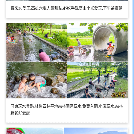
寶來36愛玉,高雄六龜人氣甜點,必吃手洗高山小米愛玉,下午茶推薦
屏東玩水景點,林後四林平地森林園區玩水,免費入園,小溪玩水,森林
野餐好去處