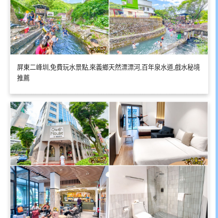
屏東二峰圳,免費玩水景點,來義鄉天然漂漂河,百年泉水道,戲水秘境
推薦