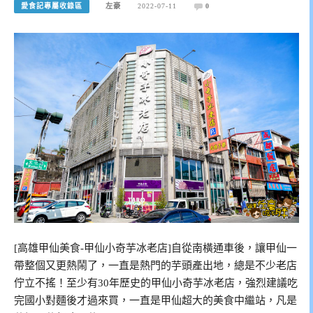
愛食記專屬收錄區
左豪
2022-07-11
0
[高雄甲仙美食-甲仙小奇芋冰老店]自從南橫通車後，讓甲仙一
帶整個又更熱鬧了，一直是熱門的芋頭產出地，總是不少老店
佇立不搖！至少有30年歷史的甲仙小奇芋冰老店，強烈建議吃
完國小對麵後才過來買，一直是甲仙超大的美食中繼站，凡是