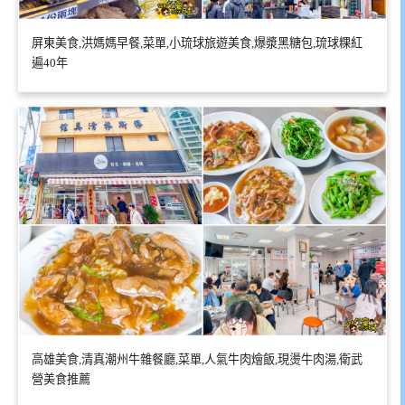
屏東美食,洪媽媽早餐,菜單,小琉球旅遊美食,爆漿黑糖包,琉球粿紅
遍40年
高雄美食,清真潮州牛雜餐廳,菜單,人氣牛肉燴飯,現燙牛肉湯,衛武
營美食推薦