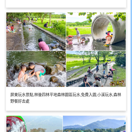
屏東玩水景點,林後四林平地森林園區玩水,免費入園,小溪玩水,森林
野餐好去處