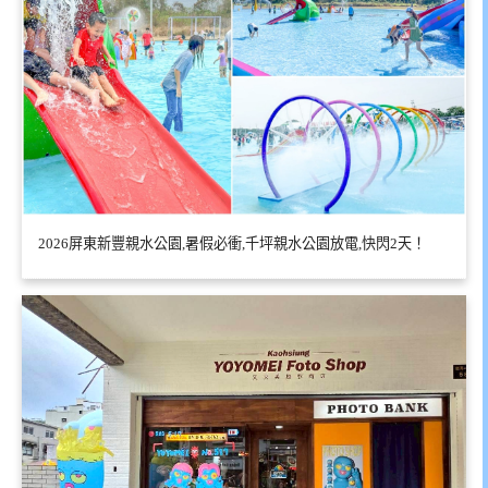
2026屏東新豐親水公園,暑假必衝,千坪親水公園放電,快閃2天！