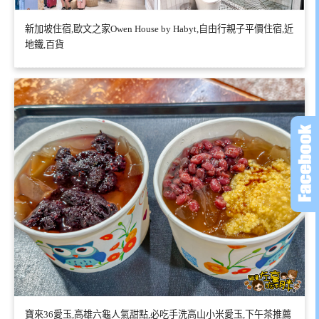
新加坡住宿,歐文之家Owen House by Habyt,自由行親子平價住宿,近
地鐵,百貨
寶來36愛玉,高雄六龜人氣甜點,必吃手洗高山小米愛玉,下午茶推薦