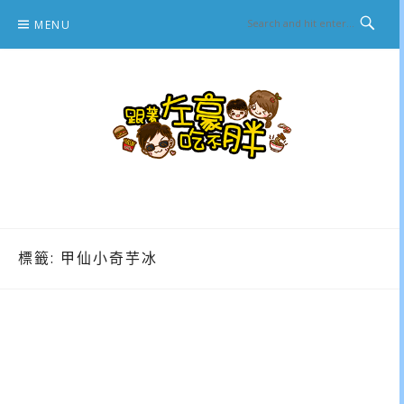
Skip
MENU
to
content
跟著左豪吃不胖
推薦美食、景點旅遊、親子旅遊、3C開箱
標籤:
甲仙小奇芋冰