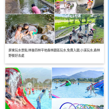
屏東玩水景點,林後四林平地森林園區玩水,免費入園,小溪玩水,森林
野餐好去處