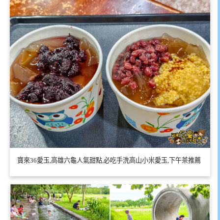
寶來36愛玉,高雄六龜人氣甜點,必吃手洗高山小米愛玉,下午茶推薦