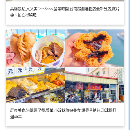
高雄景點,又又美FotoShop,營業時間,台南超潮選物店最新分店,底片
機、拍立得秘境
屏東美食,洪媽媽早餐,菜單,小琉球旅遊美食,爆漿黑糖包,琉球粿紅
遍40年