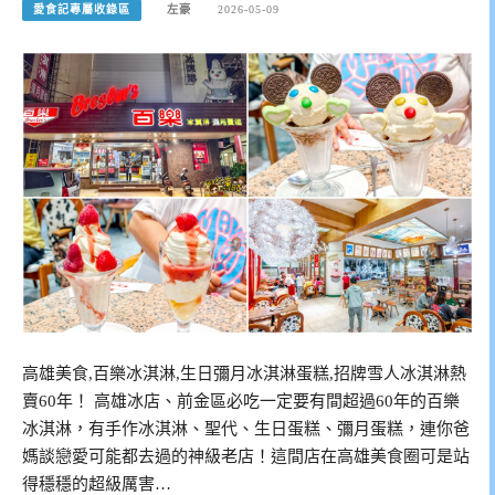
愛食記專屬收錄區
左豪
2026-05-09
高雄美食,百樂冰淇淋,生日彌月冰淇淋蛋糕,招牌雪人冰淇淋熱
賣60年！ 高雄冰店、前金區必吃一定要有間超過60年的百樂
冰淇淋，有手作冰淇淋、聖代、生日蛋糕、彌月蛋糕，連你爸
媽談戀愛可能都去過的神級老店！這間店在高雄美食圈可是站
得穩穩的超級厲害…