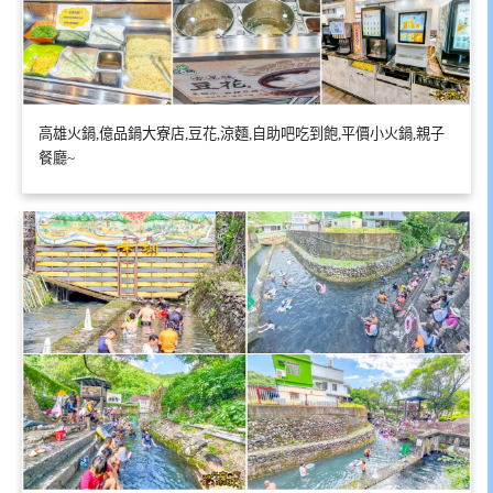
高雄火鍋,億品鍋大寮店,豆花,涼麵,自助吧吃到飽,平價小火鍋,親子
餐廳~