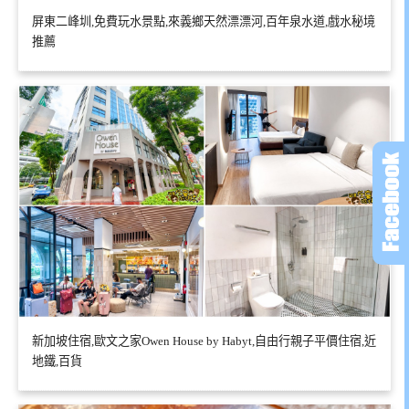
屏東二峰圳,免費玩水景點,來義鄉天然漂漂河,百年泉水道,戲水秘境
推薦
新加坡住宿,歐文之家Owen House by Habyt,自由行親子平價住宿,近
地鐵,百貨