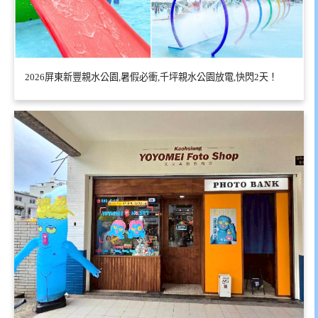
2026屏東新豐親水公園,暑假必衝,千坪親水公園放電,快閃2天！