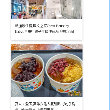
新加坡住宿,歐文之家Owen House by
Habyt,自由行親子平價住宿,近地鐵,百貨
寶來36愛玉,高雄六龜人氣甜點,必吃手洗
高山小米愛玉,下午茶推薦