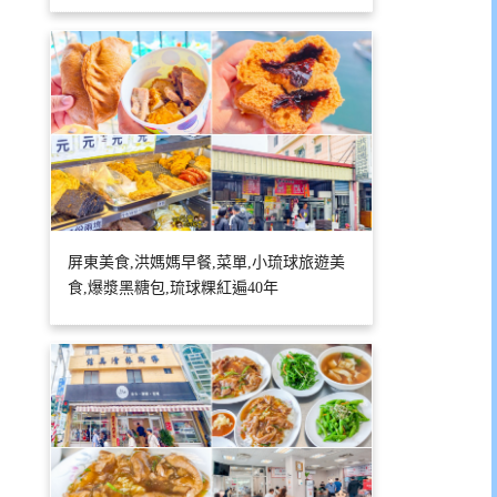
屏東美食,洪媽媽早餐,菜單,小琉球旅遊美
食,爆漿黑糖包,琉球粿紅遍40年