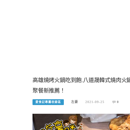
高雄燒烤火鍋吃到飽.八道晟韓式燒肉火鍋.2
聚餐新推薦！
左豪
2021-09-25
0
愛食記專屬收錄區