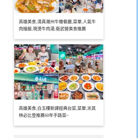
高雄美食,清真潮州牛雜餐廳,菜單,人氣牛
肉燴飯,現燙牛肉湯,衛武營美食推薦
高雄美食,白玉樓新譯經典台菜,菜單,米其
林必比登推薦60年手路菜~