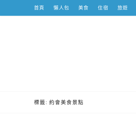
Skip
首頁
懶人包
美食
住宿
旅遊
to
content
跟著左豪吃
推薦美食、景點旅遊、親子旅遊、3C開箱
標籤:
約會美食景點