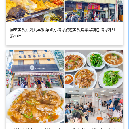
屏東美食,洪媽媽早餐,菜單,小琉球旅遊美食,爆漿黑糖包,琉球粿紅
遍40年