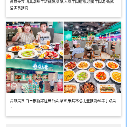
高雄美食,清真潮州牛雜餐廳,菜單,人氣牛肉燴飯,現燙牛肉湯,衛武
營美食推薦
高雄美食,白玉樓新譯經典台菜,菜單,米其林必比登推薦60年手路菜
~