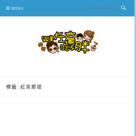
Skip
MENU
to
content
跟著左豪吃不胖
推薦美食、景點旅遊、親子旅遊、3C開箱
標籤:
紅茶那堤