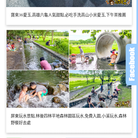
寶來36愛玉,高雄六龜人氣甜點,必吃手洗高山小米愛玉,下午茶推薦
屏東玩水景點,林後四林平地森林園區玩水,免費入園,小溪玩水,森林
野餐好去處