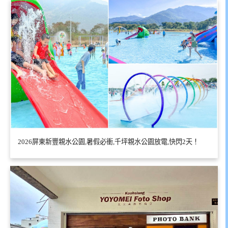
2026屏東新豐親水公園,暑假必衝,千坪親水公園放電,快閃2天！