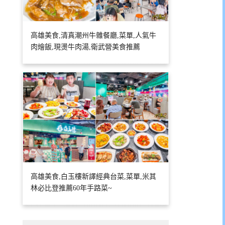
高雄美食,清真潮州牛雜餐廳,菜單,人氣牛
肉燴飯,現燙牛肉湯,衛武營美食推薦
高雄美食,白玉樓新譯經典台菜,菜單,米其
林必比登推薦60年手路菜~