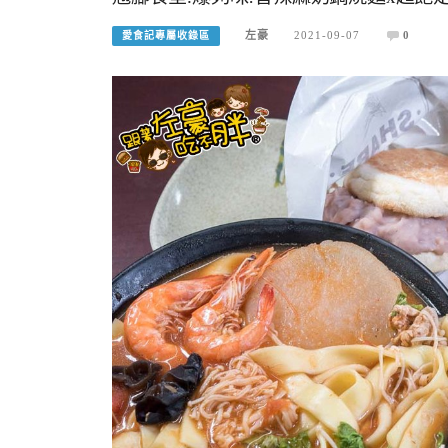
左豪
2021-09-07
0
愛食記專屬收錄區