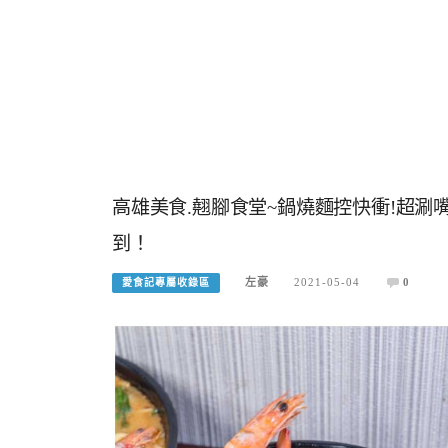
高雄美食.翹腳食堂~鍋燒麵控快衝!超涮
到！
左豪
2021-05-04
0
愛食記專屬收錄區