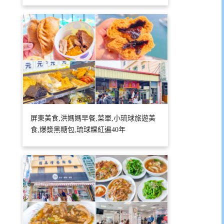
屏東美食,洪媽媽早餐,菜單,小琉球旅遊美
食,爆漿黑糖包,琉球粿紅遍40年