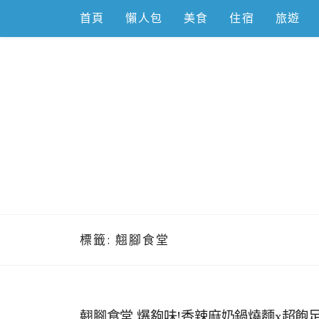
Skip
首頁
懶人包
美食
住宿
旅遊
to
content
跟著左豪吃
推薦美食、景點旅遊、親子旅遊、3C開箱
標籤:
翹腳食堂
翹腳食堂.爆夠味!香辣麻奶鍋燒麵x超飽