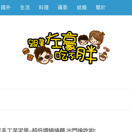
國外
生活
料理
攝影
結婚
關於
不胖
足手工芋泥堡~超低調鍋燒麵.出門搶吃啦!