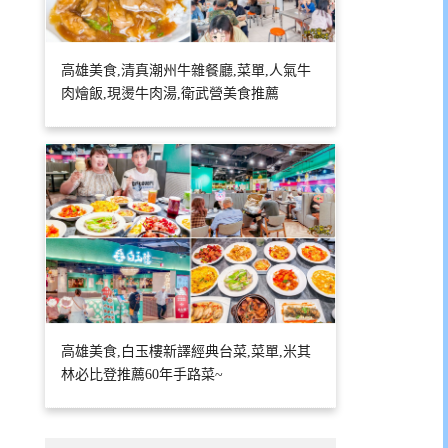
高雄美食,清真潮州牛雜餐廳,菜單,人氣牛
肉燴飯,現燙牛肉湯,衛武營美食推薦
高雄美食,白玉樓新譯經典台菜,菜單,米其
林必比登推薦60年手路菜~