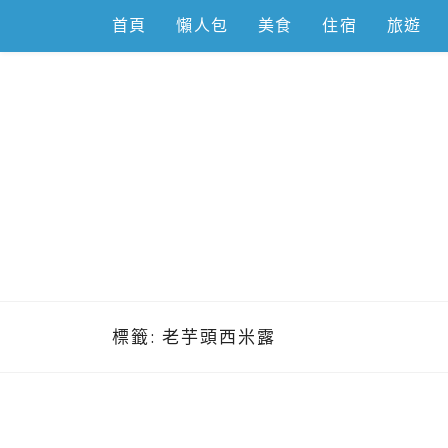
Skip
首頁
懶人包
美食
住宿
旅遊
to
content
跟著左豪吃
推薦美食、景點旅遊、親子旅遊、3C開箱
標籤:
老芋頭西米露