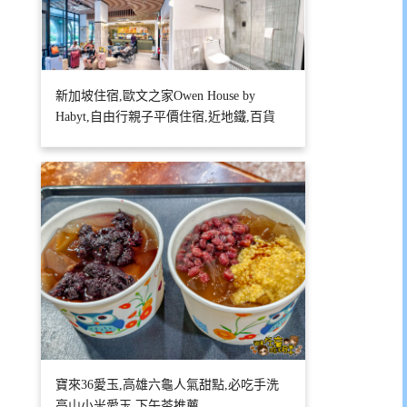
新加坡住宿,歐文之家Owen House by
Habyt,自由行親子平價住宿,近地鐵,百貨
寶來36愛玉,高雄六龜人氣甜點,必吃手洗
高山小米愛玉,下午茶推薦