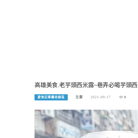
高雄美食.老芋頭西米露~巷弄必喝芋頭西
左豪
2021-09-17
0
愛食記專屬收錄區