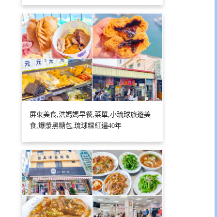
屏東美食,洪媽媽早餐,菜單,小琉球旅遊美
食,爆漿黑糖包,琉球粿紅遍40年