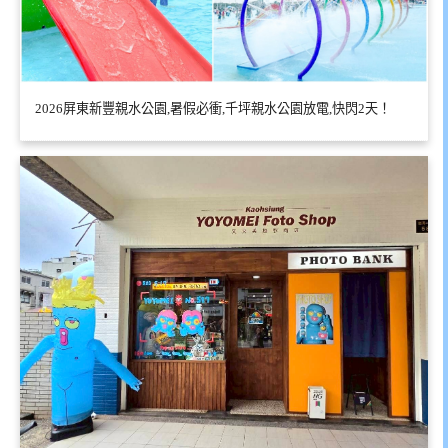
2026屏東新豐親水公園,暑假必衝,千坪親水公園放電,快閃2天！