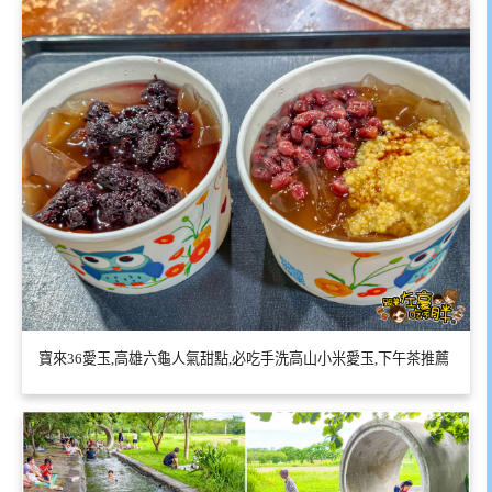
寶來36愛玉,高雄六龜人氣甜點,必吃手洗高山小米愛玉,下午茶推薦