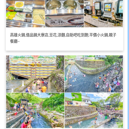
高雄火鍋,億品鍋大寮店,豆花,涼麵,自助吧吃到飽,平價小火鍋,親子
餐廳~