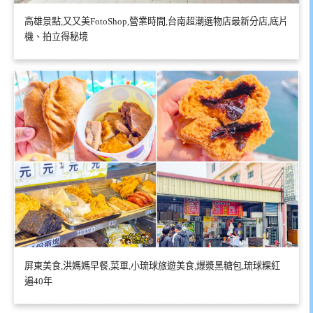
高雄景點,又又美FotoShop,營業時間,台南超潮選物店最新分店,底片
機、拍立得秘境
屏東美食,洪媽媽早餐,菜單,小琉球旅遊美食,爆漿黑糖包,琉球粿紅
遍40年