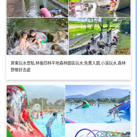
屏東玩水景點,林後四林平地森林園區玩水,免費入園,小溪玩水,森林
野餐好去處