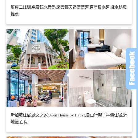
屏東二峰圳,免費玩水景點,來義鄉天然漂漂河,百年泉水道,戲水秘境
推薦
新加坡住宿,歐文之家Owen House by Habyt,自由行親子平價住宿,近
地鐵,百貨