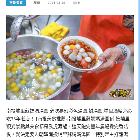
南投美食
左豪
2024-03-19
0
南投埔里蘇媽媽湯圓,必吃夢幻彩色湯圓,鹹湯圓,埔里酒廠旁必
吃35年老店！ [南投美食推薦-南投埔里蘇媽媽湯圓]南投埔里
觀光景點與美食都是臥虎藏龍，這天跑完豐年農場採完香菇
後，就決定要去朝聖南投埔里蘇媽媽湯圓，特別是主打甜湯