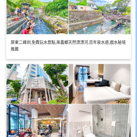
屏東二峰圳,免費玩水景點,來義鄉天然漂漂河,百年泉水道,戲水秘境
推薦