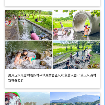
屏東玩水景點,林後四林平地森林園區玩水,免費入園,小溪玩水,森林
野餐好去處