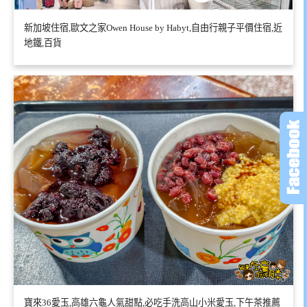
新加坡住宿,歐文之家Owen House by Habyt,自由行親子平價住宿,近
地鐵,百貨
寶來36愛玉,高雄六龜人氣甜點,必吃手洗高山小米愛玉,下午茶推薦