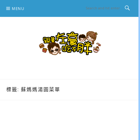
Skip
MENU
to
content
跟著左豪吃不胖
推薦美食、景點旅遊、親子旅遊、3C開箱
標籤:
蘇媽媽湯圓菜單