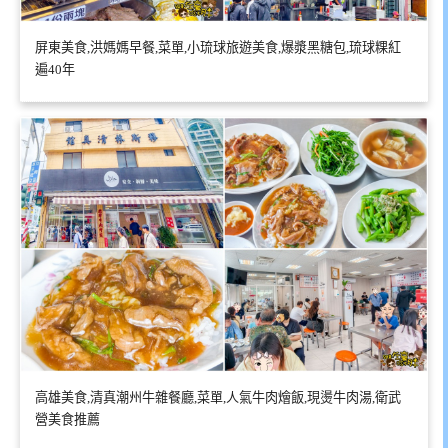
屏東美食,洪媽媽早餐,菜單,小琉球旅遊美食,爆漿黑糖包,琉球粿紅
遍40年
高雄美食,清真潮州牛雜餐廳,菜單,人氣牛肉燴飯,現燙牛肉湯,衛武
營美食推薦