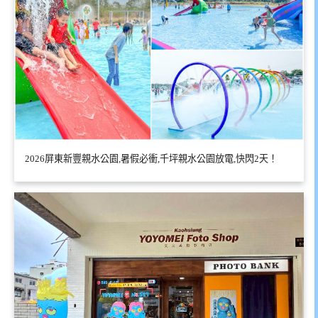
2026屏東新豐親水公園,暑假必衝,千坪親水公園放電,快閃2天！