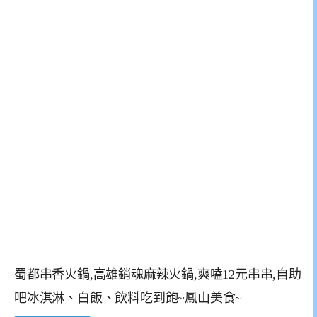
蜀都串香火鍋,高雄銷魂麻辣火鍋,爽嗑12元串串,自助
吧冰淇淋、白飯、飲料吃到飽~鳳山美食~