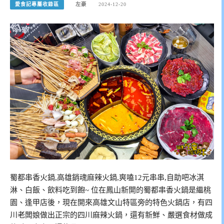
愛食記專屬收錄區
左豪
2024-12-20
蜀都串香火鍋,高雄銷魂麻辣火鍋,爽嗑12元串串,自助吧冰淇
淋、白飯、飲料吃到飽~ 位在鳳山新開的蜀都串香火鍋是繼桃
園、逢甲店後，現在開來高雄文山特區旁的特色火鍋店，有四
川老闆娘做出正宗的四川麻辣火鍋，還有新鮮、嚴選食材做成