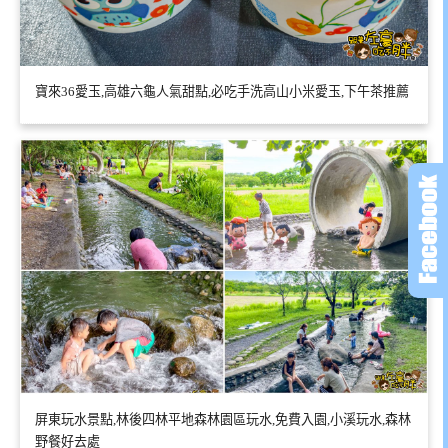
寶來36愛玉,高雄六龜人氣甜點,必吃手洗高山小米愛玉,下午茶推薦
屏東玩水景點,林後四林平地森林園區玩水,免費入園,小溪玩水,森林
野餐好去處