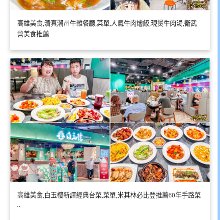
高雄美食,清真潮州牛雜餐廳,菜單,人氣牛肉燴飯,現燙牛肉湯,衛武
營美食推薦
高雄美食,白玉樓新譯經典台菜,菜單,米其林必比登推薦60年手路菜
~