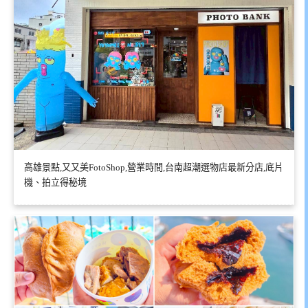
高雄景點,又又美FotoShop,營業時間,台南超潮選物店最新分店,底片
機、拍立得秘境