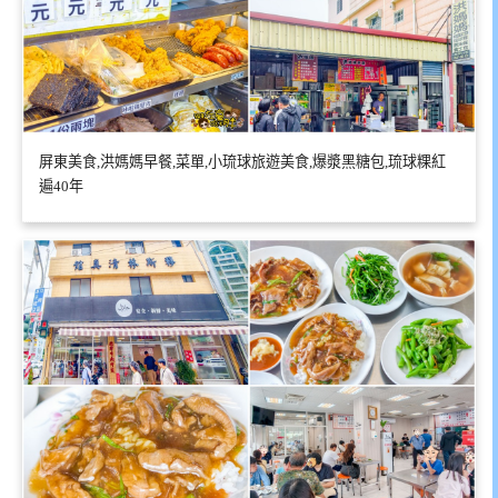
屏東美食,洪媽媽早餐,菜單,小琉球旅遊美食,爆漿黑糖包,琉球粿紅
遍40年