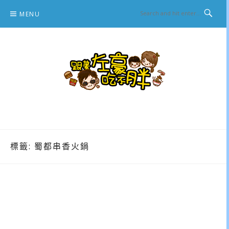
Skip
MENU
to
content
跟著左豪吃不胖
推薦美食、景點旅遊、親子旅遊、3C開箱
標籤:
蜀都串香火鍋