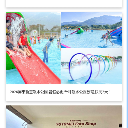
2026屏東新豐親水公園,暑假必衝,千坪親水公園放電,快閃2天！