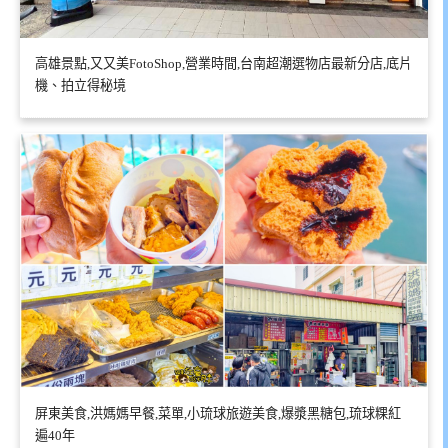
高雄景點,又又美FotoShop,營業時間,台南超潮選物店最新分店,底片
機、拍立得秘境
屏東美食,洪媽媽早餐,菜單,小琉球旅遊美食,爆漿黑糖包,琉球粿紅
遍40年