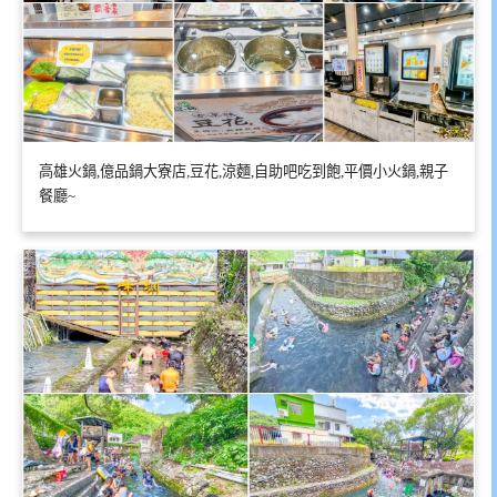
高雄火鍋,億品鍋大寮店,豆花,涼麵,自助吧吃到飽,平價小火鍋,親子
餐廳~