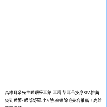
高雄耳朵先生睡眠采耳館.耳燭.幫耳朵按摩SPA推薦.
爽到睡著~眼部舒壓.小V臉.熱蠟除毛美容推薦！高雄