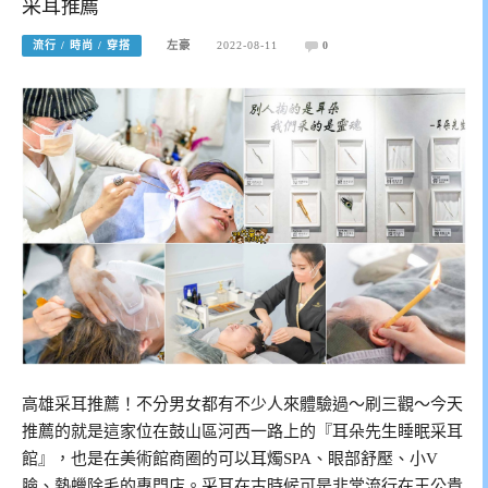
采耳推薦
流行 / 時尚 / 穿搭
左豪
2022-08-11
0
高雄采耳推薦！不分男女都有不少人來體驗過～刷三觀～今天
推薦的就是這家位在鼓山區河西一路上的『耳朵先生睡眠采耳
館』，也是在美術館商圈的可以耳燭SPA、眼部舒壓、小V
臉、熱蠟除毛的專門店。采耳在古時候可是非常流行在王公貴