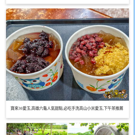
寶來36愛玉,高雄六龜人氣甜點,必吃手洗高山小米愛玉,下午茶推薦