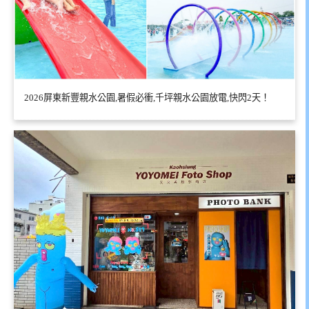
2026屏東新豐親水公園,暑假必衝,千坪親水公園放電,快閃2天！