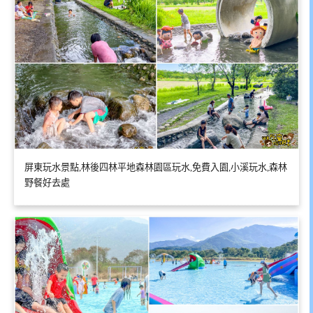
屏東玩水景點,林後四林平地森林園區玩水,免費入園,小溪玩水,森林
野餐好去處