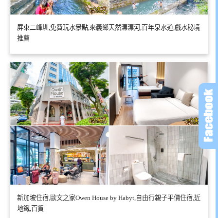
屏東二峰圳,免費玩水景點,來義鄉天然漂漂河,百年泉水道,戲水秘境
推薦
新加坡住宿,歐文之家Owen House by Habyt,自由行親子平價住宿,近
地鐵,百貨