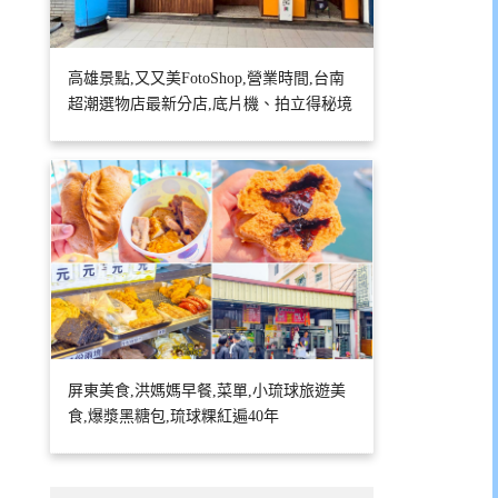
高雄景點,又又美FotoShop,營業時間,台南
超潮選物店最新分店,底片機、拍立得秘境
屏東美食,洪媽媽早餐,菜單,小琉球旅遊美
食,爆漿黑糖包,琉球粿紅遍40年