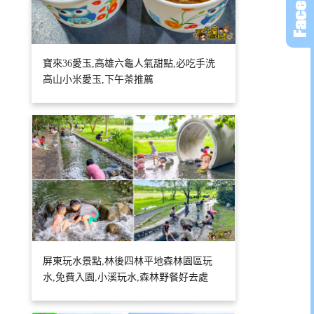
寶來36愛玉,高雄六龜人氣甜點,必吃手洗
高山小米愛玉,下午茶推薦
屏東玩水景點,林後四林平地森林園區玩
水,免費入園,小溪玩水,森林野餐好去處