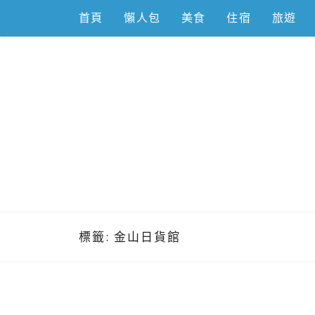
Skip
首頁
懶人包
美食
住宿
旅遊
to
content
跟著左豪吃
推薦美食、景點旅遊、親子旅遊、3C開箱
標籤:
金山日貨館