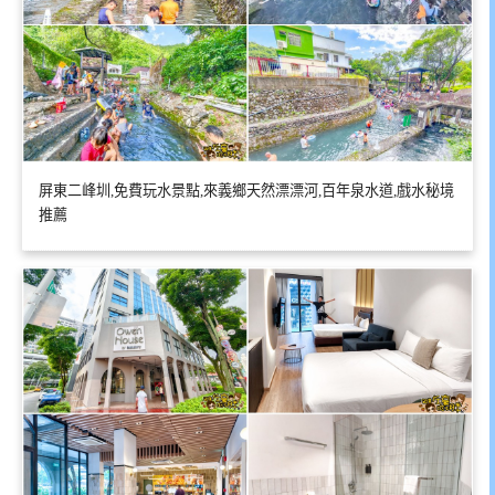
屏東二峰圳,免費玩水景點,來義鄉天然漂漂河,百年泉水道,戲水秘境
推薦