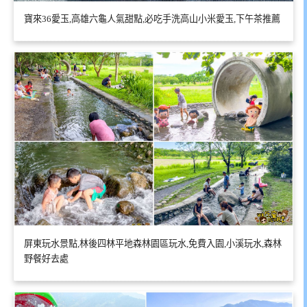
寶來36愛玉,高雄六龜人氣甜點,必吃手洗高山小米愛玉,下午茶推薦
屏東玩水景點,林後四林平地森林園區玩水,免費入園,小溪玩水,森林
野餐好去處