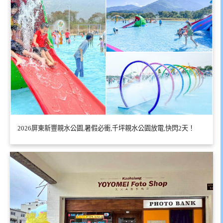
2026屏東新豐親水公園,暑假必衝,千坪親水公園放電,快閃2天！