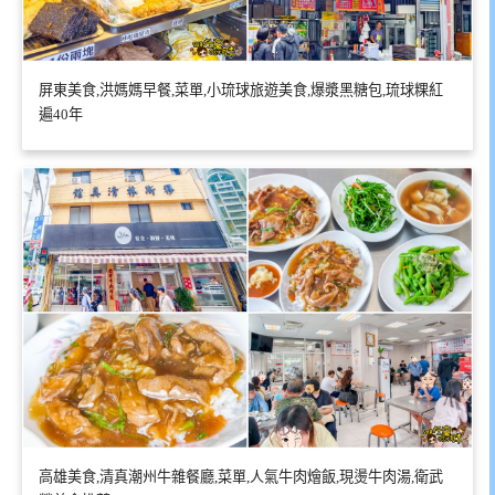
屏東美食,洪媽媽早餐,菜單,小琉球旅遊美食,爆漿黑糖包,琉球粿紅
遍40年
高雄美食,清真潮州牛雜餐廳,菜單,人氣牛肉燴飯,現燙牛肉湯,衛武