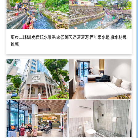
屏東二峰圳,免費玩水景點,來義鄉天然漂漂河,百年泉水道,戲水秘境
推薦