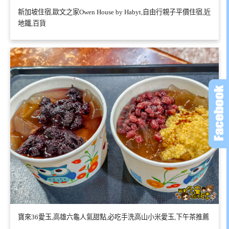
新加坡住宿,歐文之家Owen House by Habyt,自由行親子平價住宿,近
地鐵,百貨
寶來36愛玉,高雄六龜人氣甜點,必吃手洗高山小米愛玉,下午茶推薦