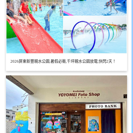
2026屏東新豐親水公園,暑假必衝,千坪親水公園放電,快閃2天！