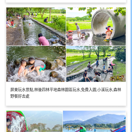
屏東玩水景點,林後四林平地森林園區玩水,免費入園,小溪玩水,森林
野餐好去處