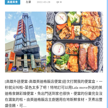
高雄美食
左豪
2022-03-28
0
[高雄外送便當-高雄英迪格飯店便當]這次打開我的便當盒，一
秒就尖叫啦~菜色太多了吧！特地訂可以用Lala move外送的英
迪格食錦彩燴便當，免出門送到家也很快，便當的份量完全沒
在漏氣的啦。由英迪格飯店主廚選用在地新鮮食材，烹煮出豐
盛佳餚，可…