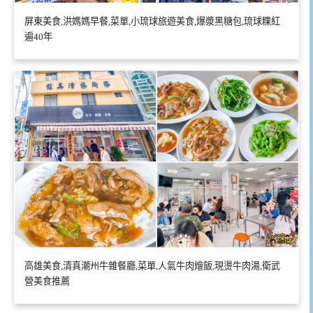
屏東美食,洪媽媽早餐,菜單,小琉球旅遊美食,爆漿黑糖包,琉球粿紅
遍40年
高雄美食,清真潮州牛雜餐廳,菜單,人氣牛肉燴飯,現燙牛肉湯,衛武
營美食推薦