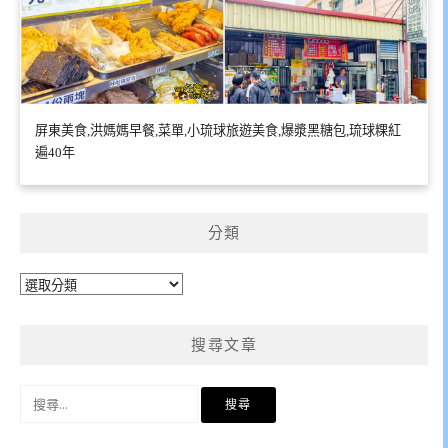
屏東美食,洪媽媽早餐,菜單,小琉球旅遊美食,爆漿黑糖包,琉球粿紅
遍40年
分類
分
類
搜尋文章
搜
尋
關