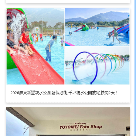
2026屏東新豐親水公園,暑假必衝,千坪親水公園放電,快閃2天！