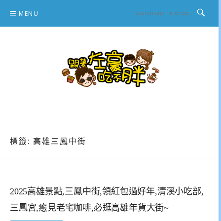
Skip
MENU
to
content
跟著左豪吃不胖
推薦美食、景點旅遊、親子旅遊、3C開箱
標籤:
高雄三鳳中街
2025高雄景點,三鳳中街,領紅包過好年,清溪小吃部,
三鳳宮,癒見老宅咖啡,必逛高雄年貨大街~