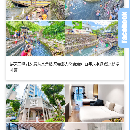
屏東二峰圳,免費玩水景點,來義鄉天然漂漂河,百年泉水道,戲水秘境
推薦