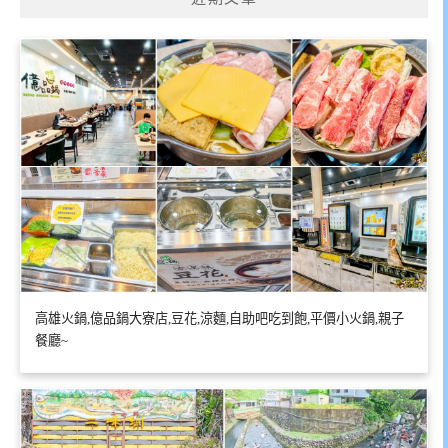
高雄火鍋,億品鍋大寮店,豆花,涼麵,自助吧吃到飽,平價小火鍋,親子
餐廳~