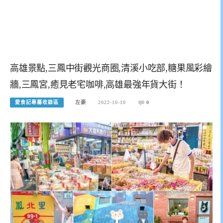
高雄景點,三鳳中街觀光商圈,清溪小吃部,糖果風彩繪
牆,三鳳宮,癒見老宅咖啡,高雄最強年貨大街！
愛食記專屬收錄區
左豪
2022-10-10
0