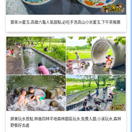
寶來36愛玉,高雄六龜人氣甜點,必吃手洗高山小米愛玉,下午茶推薦
屏東玩水景點,林後四林平地森林園區玩水,免費入園,小溪玩水,森林
野餐好去處