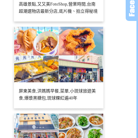
高雄景點,又又美FotoShop,營業時間,台南
超潮選物店最新分店,底片機、拍立得秘境
屏東美食,洪媽媽早餐,菜單,小琉球旅遊美
食,爆漿黑糖包,琉球粿紅遍40年