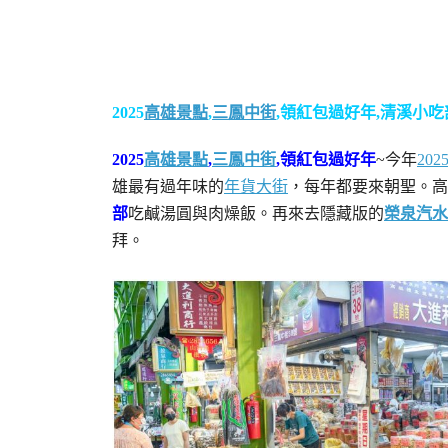
2025
高雄景點
,
三鳳中街
,領紅包過好年,清溪小吃
2025
高雄景點
,
三鳳中街
,領紅包過好年
~今年
20
雄最有過年味的
年貨大街
，每年都要來朝聖。高
部
吃鹹湯圓與肉燥飯。再來去隱藏版的
榮泉汽水
拜。