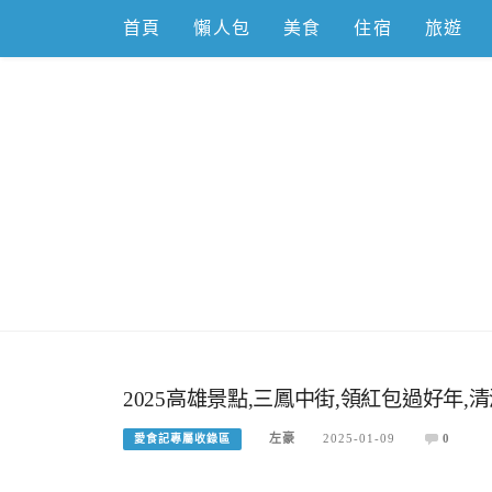
Skip
首頁
懶人包
美食
住宿
旅遊
to
content
跟著左豪吃
推薦美食、景點旅遊、親子旅遊、3C開箱
2025高雄景點,三鳳中街,領紅包過好年,
左豪
2025-01-09
0
愛食記專屬收錄區