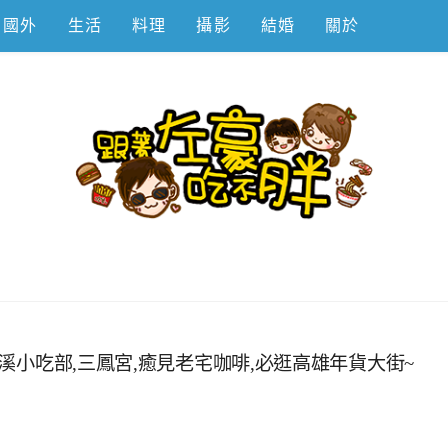
國外
生活
料理
攝影
結婚
關於
不胖
清溪小吃部,三鳳宮,癒見老宅咖啡,必逛高雄年貨大街~