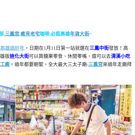
部,
三鳳宮
,
癒見老宅
咖啡,必逛高雄
年貨大街
~
25高雄過好年
，日期在1月11日第一站就選在
三鳳中街
發放！高
雄版
迪化大街
可以買糖果零食、休閒零嘴，還可以去
清溪小吃
工廠
。過年都要朝聖，全大最大三太子廟-
三鳳宮
來過年走廟拜