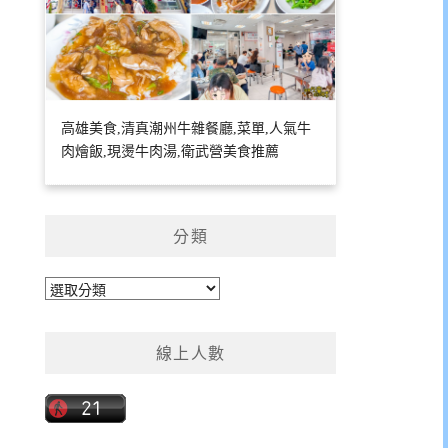
高雄美食,清真潮州牛雜餐廳,菜單,人氣牛
肉燴飯,現燙牛肉湯,衛武營美食推薦
分類
分
類
線上人數