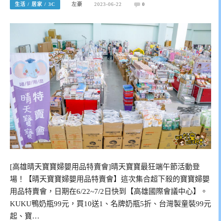
生活 / 居家 / 3C
左豪
2023-06-22
0
[高雄晴天寶寶婦嬰用品特賣會]晴天寶寶最狂端午節活動登
場！【晴天寶寶婦嬰用品特賣會】這次集合超下殺的寶寶婦嬰
用品特賣會，日期在6/22~7/2日快到【高雄國際會議中心】。
KUKU鴨奶瓶99元，買10送1、名牌奶瓶5折、台灣製童裝99元
起、寶…