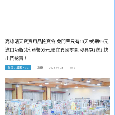
高雄晴天寶寶用品挖寶會,免門票只有10天!奶瓶99元,
進口奶瓶5折,童裝99元,便宜異國零食,寢具買1送1,快
出門挖寶！
生活 / 居家 / 3C
左豪
2023-04-21
0