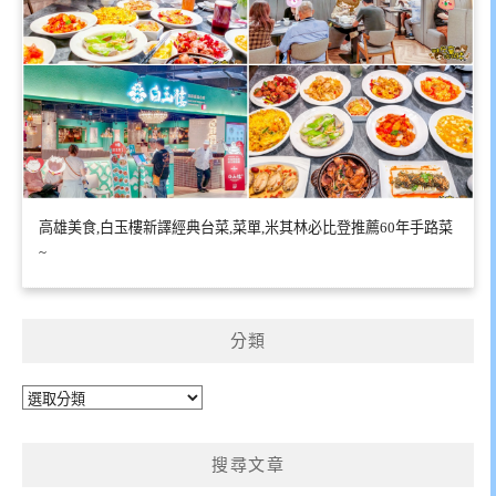
高雄美食,白玉樓新譯經典台菜,菜單,米其林必比登推薦60年手路菜
~
分類
分
類
搜尋文章