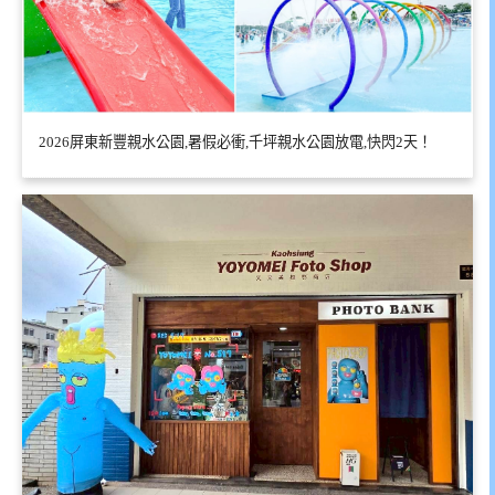
2026屏東新豐親水公園,暑假必衝,千坪親水公園放電,快閃2天！