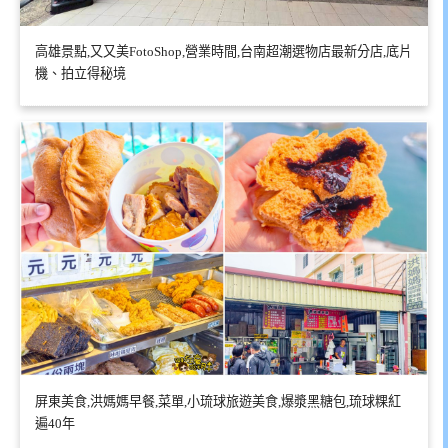
高雄景點,又又美FotoShop,營業時間,台南超潮選物店最新分店,底片
機、拍立得秘境
屏東美食,洪媽媽早餐,菜單,小琉球旅遊美食,爆漿黑糖包,琉球粿紅
遍40年