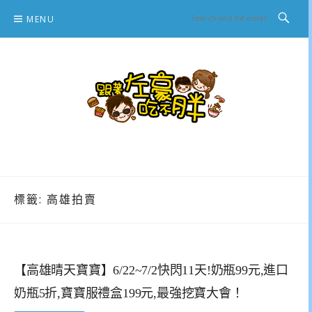
Skip
MENU
to
content
跟著左豪吃不胖
推薦美食、景點旅遊、親子旅遊、3C開箱
標籤:
高雄拍賣
【高雄晴天寶寶】6/22~7/2快閃11天!奶瓶99元,進口
奶瓶5折,寶寶服禮盒199元,最強挖寶大會！