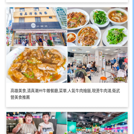
高雄美食,清真潮州牛雜餐廳,菜單,人氣牛肉燴飯,現燙牛肉湯,衛武
營美食推薦