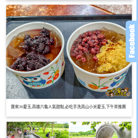
寶來36愛玉,高雄六龜人氣甜點,必吃手洗高山小米愛玉,下午茶推薦