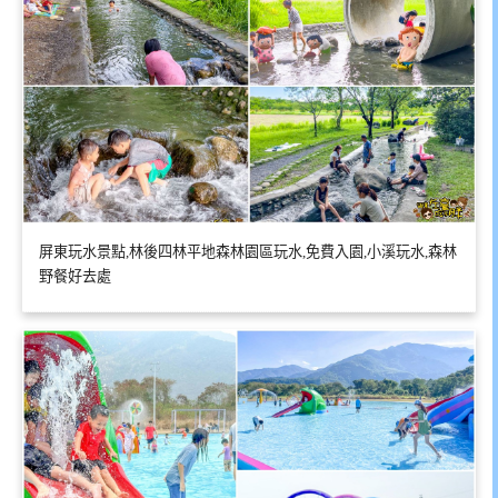
屏東玩水景點,林後四林平地森林園區玩水,免費入園,小溪玩水,森林
野餐好去處