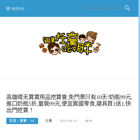
Skip
MENU
to
content
跟著左豪吃不胖
推薦美食、景點旅遊、親子旅遊、3C開箱
高雄晴天寶寶用品挖寶會,免門票只有10天!奶瓶99元,
進口奶瓶5折,童裝99元,便宜異國零食,寢具買1送1,快
出門挖寶！
生活 / 居家 / 3C
左豪
2023-04-21
0