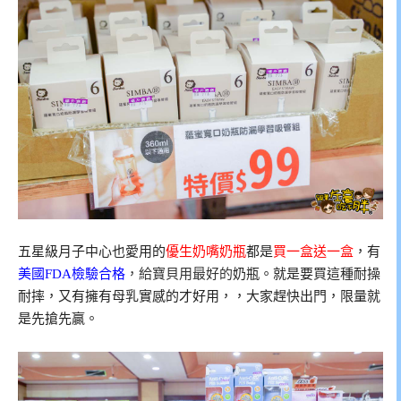
五星級月子中心也愛用的
優生奶嘴奶瓶
都是
買一盒送一盒
，有
美國FDA檢驗合格
，給寶貝用最好的
奶瓶。就是要買這種耐操
耐摔，又有擁有母乳實感的才好用，，大家趕快出門，限量就
是先搶先贏。