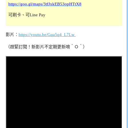
https://goo.gl/maps/3tfJxkEB53opHTtX8
可刷卡、可Line Pay
影片：
https://youtu.be/Gqa5q4_L7Lw
（趕緊訂閱！新影片不定期更新唷＾Ｏ＾）