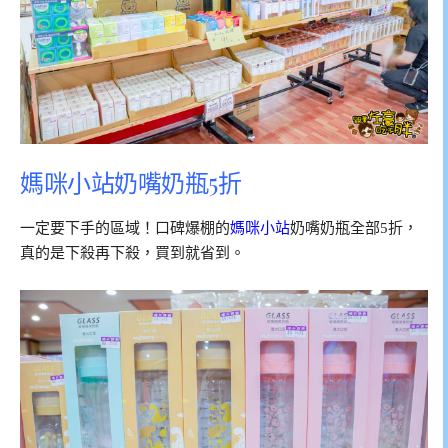
媽咪小站奶嘴奶瓶5折
一定要下手的區域！口碑爆棚的
媽咪小站
奶嘴奶瓶全部5折，
真的是下殺再下殺，買到就省到。