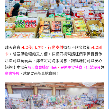
晴天寶寶
可以使用現金
、
行動支付
還有不限金額都
可以刷
卡
，想要購物輕鬆又方便。這樣同樣幫媽咪們準備寶寶休
息區可以玩玩具，都會定時清潔消毒，讓媽咪們可以安心
購物！
本場有
晴天寶寶婦嬰用品
、
異國零食
特賣、佳馨
寢具
與
童書特展
，就是要來認真挖寶啊！