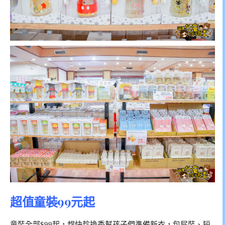
超值童裝99元起
童裝全部$99起，趕快趁換季幫孩子們準備新衣，包屁裝、短