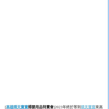
[
高雄晴天寶寶
婦嬰用品特賣會
]2023年終於等到
晴天寶寶
來高