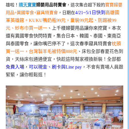
雄啦！
晴天寶寶
婦嬰用品特賣會
，這次集合超下殺的
寶寶婦嬰
4/21~5/1日快到
高雄國
用品+異國零食+寢具特賣會
，日期在
軍英雄館。KUKU鴨奶瓶99元，童裝99元起、防踢被99
元、紗布巾買一送一
、上千樣婦嬰用品讓你來挖寶。本次
還有異國零食快閃特賣，集合日本、韓國、泰國、東南亞
與泰國零食，讓你嘴巴停不了。這次春季寢具特賣會
枕頭
買一送一，台灣製羊毛被特價888元
、
床包全部春夏花色到
貨，天絲床包通通便宜，快趁這時幫家裡換新裝！全部都
免費入場
，
可以現金、刷卡與Line pay
，不會有賣場人員跟
緊緊，讓你輕鬆逛！