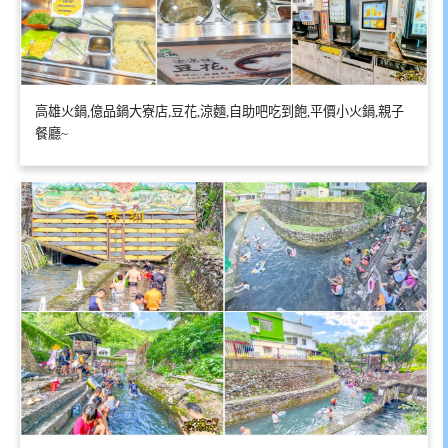
高雄火鍋,億品鍋大寮店,豆花,涼麵,自助吧吃到飽,平價小火鍋,親子
餐廳~