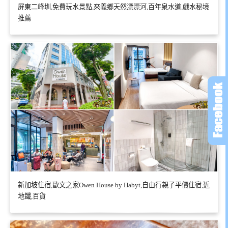
屏東二峰圳,免費玩水景點,來義鄉天然漂漂河,百年泉水道,戲水秘境
推薦
新加坡住宿,歐文之家Owen House by Habyt,自由行親子平價住宿,近
地鐵,百貨