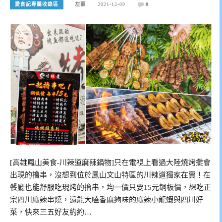
愛食記專屬收錄區
左豪
2021-12-09
0
[高雄鳳山美食-川辣道麻辣鍋物]只在電視上看過大陸燒烤攤會
出現的擼串，沒想到位於鳳山文山特區的川辣道獨家在賣！在
餐廳也能舒服吃現烤的擼串，均一價只要15元銅板價，想吃正
宗四川麻辣串燒，還能大嗑香麻夠味的麻辣小龍蝦與四川好
菜，快來三五好友約約…