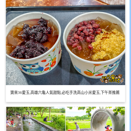
寶來36愛玉,高雄六龜人氣甜點,必吃手洗高山小米愛玉,下午茶推薦