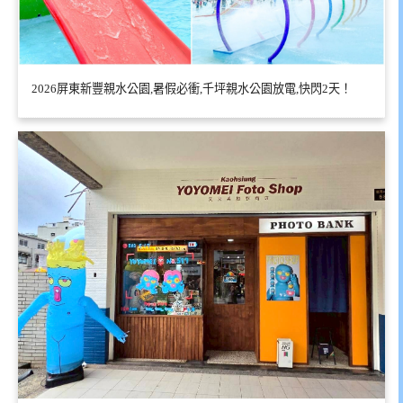
2026屏東新豐親水公園,暑假必衝,千坪親水公園放電,快閃2天！