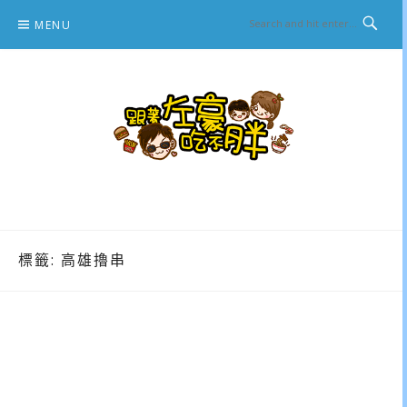
Skip
MENU
to
content
跟著左豪吃不胖
推薦美食、景點旅遊、親子旅遊、3C開箱
標籤:
高雄擼串