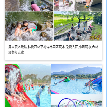
屏東玩水景點,林後四林平地森林園區玩水,免費入園,小溪玩水,森林
野餐好去處