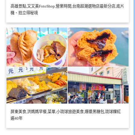
高雄景點,又又美FotoShop,營業時間,台南超潮選物店最新分店,底片
機、拍立得秘境
屏東美食,洪媽媽早餐,菜單,小琉球旅遊美食,爆漿黑糖包,琉球粿紅
遍40年