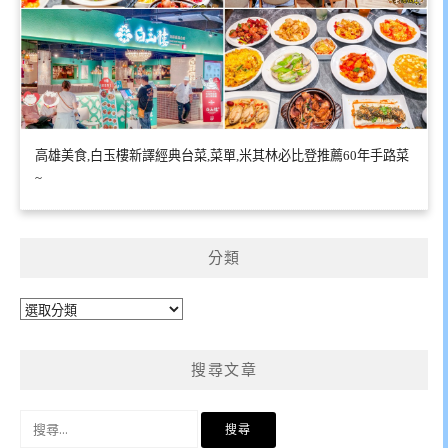
高雄美食,白玉樓新譯經典台菜,菜單,米其林必比登推薦60年手路菜
~
分類
分
類
搜尋文章
搜
尋