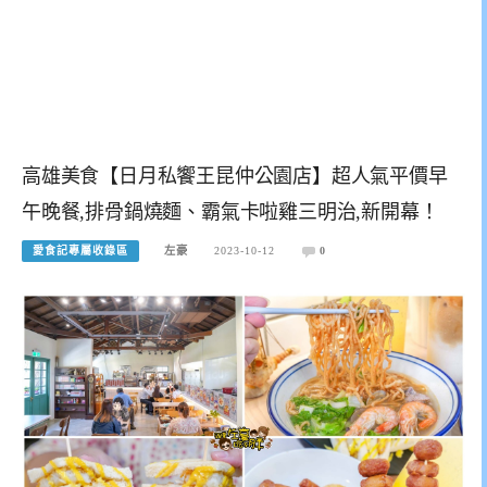
高雄美食【日月私饗王昆仲公園店】超人氣平價早
午晚餐,排骨鍋燒麵、霸氣卡啦雞三明治,新開幕！
愛食記專屬收錄區
左豪
2023-10-12
0