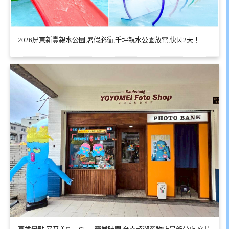
2026屏東新豐親水公園,暑假必衝,千坪親水公園放電,快閃2天！