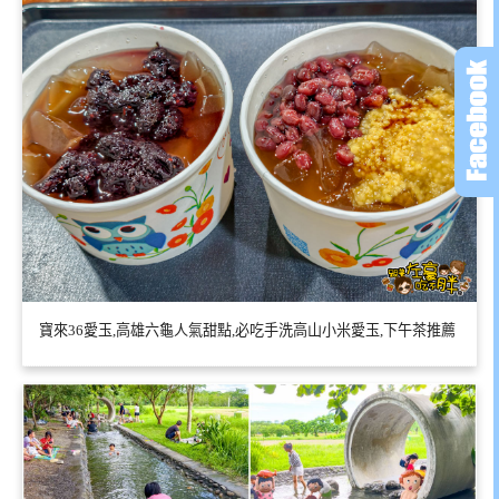
寶來36愛玉,高雄六龜人氣甜點,必吃手洗高山小米愛玉,下午茶推薦