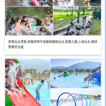
屏東玩水景點,林後四林平地森林園區玩水,免費入園,小溪玩水,森林
野餐好去處