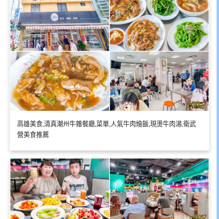
高雄美食,清真潮州牛雜餐廳,菜單,人氣牛肉燴飯,現燙牛肉湯,衛武
營美食推薦