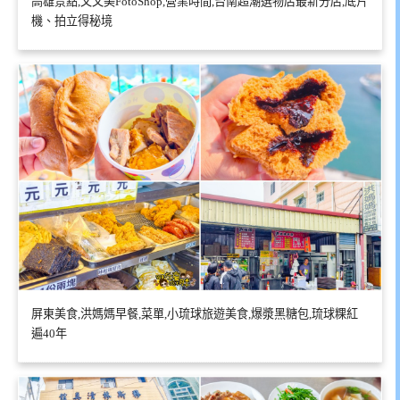
高雄景點,又又美FotoShop,營業時間,台南超潮選物店最新分店,底片
機、拍立得秘境
屏東美食,洪媽媽早餐,菜單,小琉球旅遊美食,爆漿黑糖包,琉球粿紅
遍40年