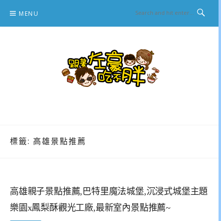
Skip
MENU
to
content
跟著左豪吃不胖
推薦美食、景點旅遊、親子旅遊、3C開箱
標籤:
高雄景點推薦
高雄親子景點推薦,巴特里魔法城堡,沉浸式城堡主題
樂園x鳳梨酥觀光工廠,最新室內景點推薦~