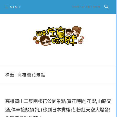
Skip
MENU
to
content
跟著左豪吃不胖
推薦美食、景點旅遊、親子旅遊、3C開箱
標籤:
高雄櫻花景點
高雄寶山二集團櫻花公園景點,賞花時間,花況,山路交
通,停車接駁資訊,1秒到日本賞櫻花,粉紅天空大爆發!