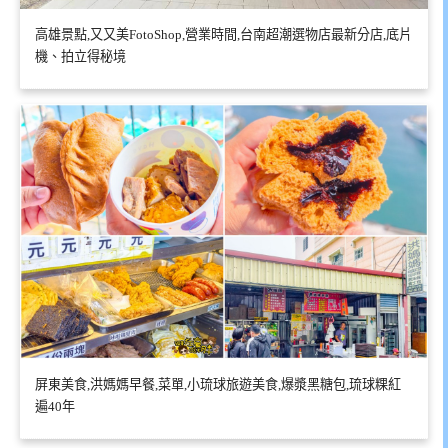
高雄景點,又又美FotoShop,營業時間,台南超潮選物店最新分店,底片
機、拍立得秘境
屏東美食,洪媽媽早餐,菜單,小琉球旅遊美食,爆漿黑糖包,琉球粿紅
遍40年