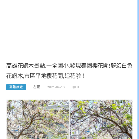
高雄花旗木景點.十全國小.發現泰國櫻花開!夢幻白色
花旗木,市區平地櫻花開,追花啦！
高雄旅遊
左豪
2021-04-13
0