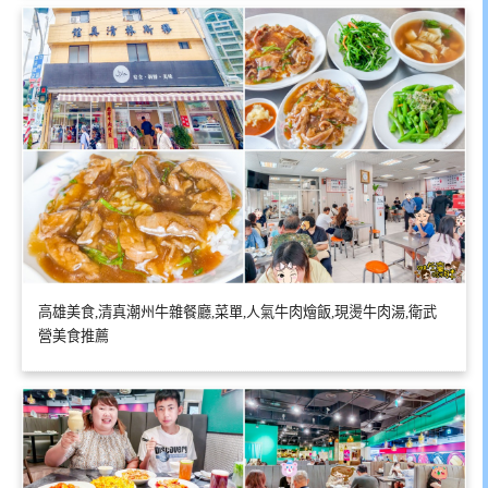
高雄美食,清真潮州牛雜餐廳,菜單,人氣牛肉燴飯,現燙牛肉湯,衛武
營美食推薦