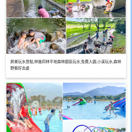
屏東玩水景點,林後四林平地森林園區玩水,免費入園,小溪玩水,森林
野餐好去處