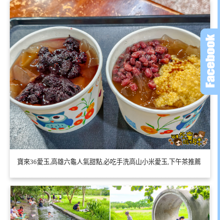
寶來36愛玉,高雄六龜人氣甜點,必吃手洗高山小米愛玉,下午茶推薦