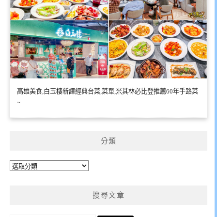
高雄美食,白玉樓新譯經典台菜,菜單,米其林必比登推薦60年手路菜
~
分類
分
類
搜尋文章