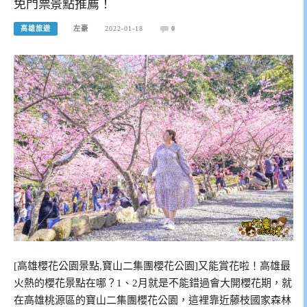
免門票景點推薦！
高雄旅遊
左豪
2022-01-18
0
[高雄櫻花公園景點,寶山二集團櫻花公園]又能賞花啦！高雄最
火熱的櫻花景點在哪？1、2月就是不能錯過會大開櫻花期，就
在高雄桃源區的寶山二集團櫻花公園，這裡靠近藤枝國家森林