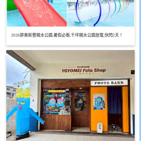
2026屏東新豐親水公園,暑假必衝,千坪親水公園放電,快閃2天！