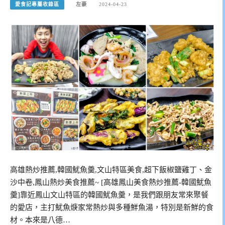
愛食記專屬收錄區
左豪
2024-04-23
高雄熱炒推薦,韓國魷魚羹,文山特區美食,超下飯椒鹽雞丁、金
沙中卷,鳳山熱炒美食推薦~ [高雄鳳山美食熱炒推薦-韓國魷魚
羹]靠近鳳山文山特區的韓國魷魚羹，是我們跟朋友常來聚餐
的愛店，主打魷魚焿家常熱炒與多種鮮魚湯，特別是新鮮的食
材。本來是八德…