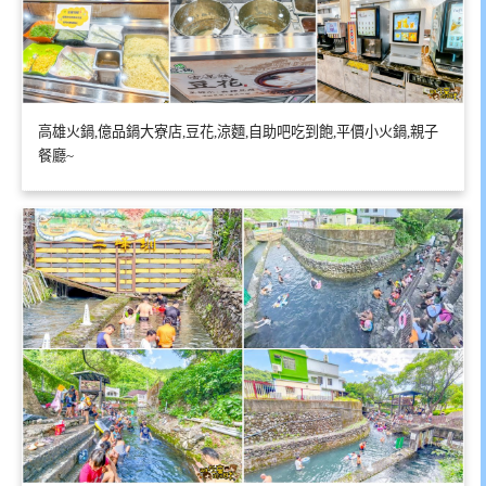
高雄火鍋,億品鍋大寮店,豆花,涼麵,自助吧吃到飽,平價小火鍋,親子
餐廳~