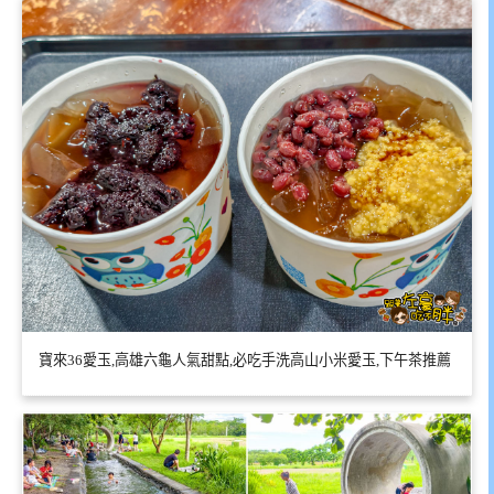
寶來36愛玉,高雄六龜人氣甜點,必吃手洗高山小米愛玉,下午茶推薦