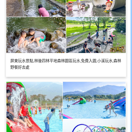
屏東玩水景點,林後四林平地森林園區玩水,免費入園,小溪玩水,森林
野餐好去處