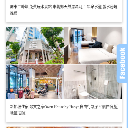
屏東二峰圳,免費玩水景點,來義鄉天然漂漂河,百年泉水道,戲水秘境
推薦
新加坡住宿,歐文之家Owen House by Habyt,自由行親子平價住宿,近
地鐵,百貨