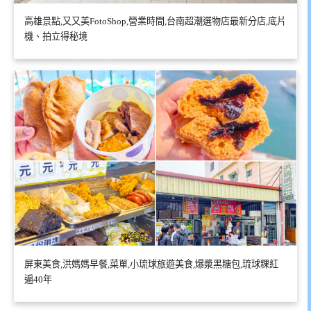
高雄景點,又又美FotoShop,營業時間,台南超潮選物店最新分店,底片
機、拍立得秘境
屏東美食,洪媽媽早餐,菜單,小琉球旅遊美食,爆漿黑糖包,琉球粿紅
遍40年