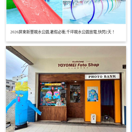
2026屏東新豐親水公園,暑假必衝,千坪親水公園放電,快閃2天！