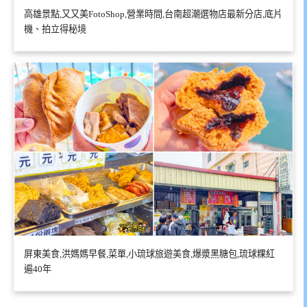
高雄景點,又又美FotoShop,營業時間,台南超潮選物店最新分店,底片
機、拍立得秘境
屏東美食,洪媽媽早餐,菜單,小琉球旅遊美食,爆漿黑糖包,琉球粿紅
遍40年