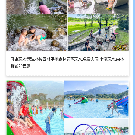
屏東玩水景點,林後四林平地森林園區玩水,免費入園,小溪玩水,森林
野餐好去處