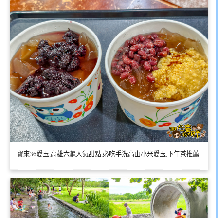
寶來36愛玉,高雄六龜人氣甜點,必吃手洗高山小米愛玉,下午茶推薦