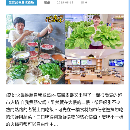
愛食記專屬收錄區
左豪
2019-06-16
0
[高雄火鍋推薦自我煮藝]在高醫周邊又出現了一間很隱藏的超
市火鍋-自我煮藝火鍋，雖然藏在大樓的二樓，卻是吸引不少
熟門熟路的老饕上門吃飯。可先在一樓食材超市任意選擇想吃
的海鮮與蔬菜，口口吃得到新鮮食物的核心價值，想吃不一樣
的火鍋料都可以自由作主…