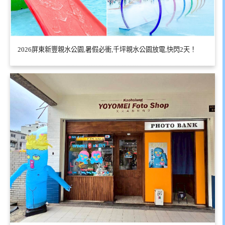
2026屏東新豐親水公園,暑假必衝,千坪親水公園放電,快閃2天！