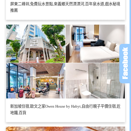
屏東二峰圳,免費玩水景點,來義鄉天然漂漂河,百年泉水道,戲水秘境
推薦
新加坡住宿,歐文之家Owen House by Habyt,自由行親子平價住宿,近
地鐵,百貨