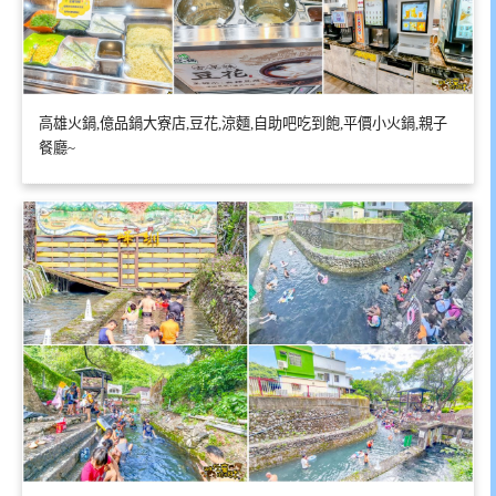
高雄火鍋,億品鍋大寮店,豆花,涼麵,自助吧吃到飽,平價小火鍋,親子
餐廳~