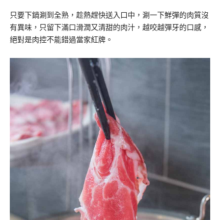
只要下鍋涮到全熟，趁熱趕快送入口中，涮一下鮮彈的肉質沒
有異味，只留下滿口滑潤又清甜的肉汁，越咬越彈牙的口感，
絕對是肉控不能錯過當家紅牌。