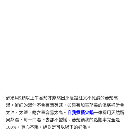
必須用5顆以上牛番茄才能熬出那麼豔紅又不死鹹的蕃茄高
湯，鮮紅的湯汁不會有芶芡感，如果有加蕃茄醬的湯底通常會
太油、太鹽，鈉含量容易太高。
自我煮藝火鍋
一律採用天然蔬
果熬湯，每一口喝下去都不鹹膩。蕃茄鍋我的點閱率完全是
100%，真心不騙，絕對是可以喝下的好湯。