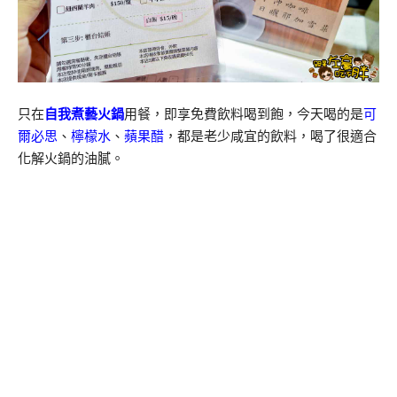
只在
自我煮藝火鍋
用餐，即享免費飲料喝到飽，今天喝的是
可
爾必思
、
檸檬水
、
蘋果醋
，都是老少咸宜的飲料，喝了很適合
化解火鍋的油膩。