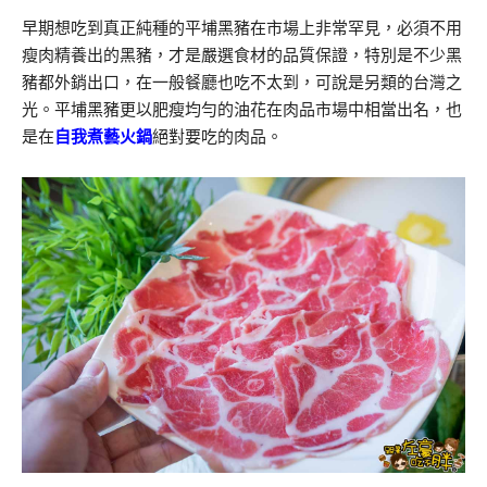
早期想吃到真正純種的平埔黑豬在市場上非常罕見，必須不用
瘦肉精養出的黑豬，才是嚴選食材的品質保證，特別是不少黑
豬都外銷出口，在一般餐廳也吃不太到，可說是另類的台灣之
光。平埔黑豬更以肥瘦均勻的油花在肉品市場中相當出名，也
是在
自我煮藝火鍋
絕對要吃的肉品。