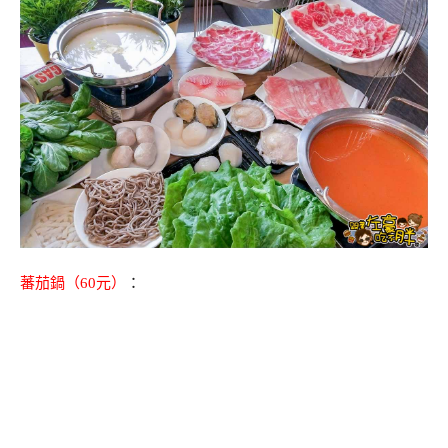
蕃茄鍋（60元）
：