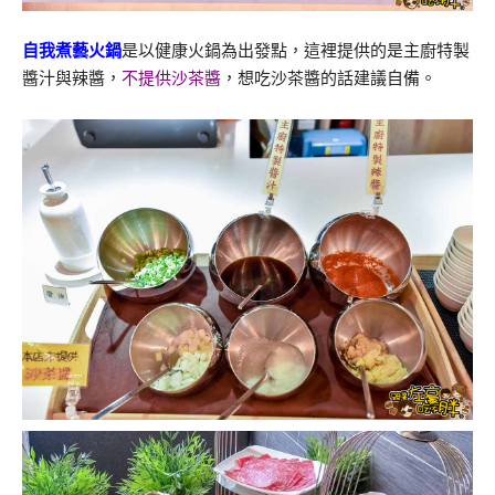
自我煮藝火鍋
是以健康火鍋為出發點，這裡提供的是主廚特製
醬汁與辣醬，
不提供沙茶醬
，想吃沙茶醬的話建議自備。