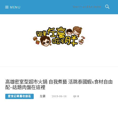
Skip
MENU
to
content
跟著左豪吃不胖
推薦美食、景點旅遊、親子旅遊、3C開箱
高雄密室型超市火鍋 自我煮藝 活跳泰國蝦x食材自由
配~話題肉盤在這裡
愛食記專屬收錄區
左豪
2019-06-16
0