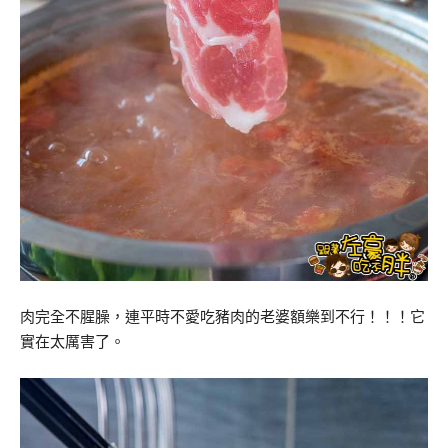
肉完全不腥臊，連平時不愛吃豬肉的老婆額樂到不行！！！它
實在太厲害了。