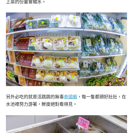
上桌的份量會縮水。
另外必吃的就是活跳跳的無毒
泰國蝦
，每一隻都頭好壯壯，在
水池裡努力游著，鮮度絕對看得見。