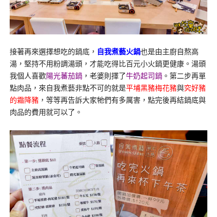
接著再來選擇想吃的鍋底，
自我煮藝火鍋
也是由主廚自熬高
湯，堅持不用粉調湯頭，才能吃得比百元小火鍋更健康。湯頭
我個人喜歡
陽光蕃茄鍋
，老婆則擇了
牛奶起司鍋
。第二步再單
點肉品，來自我煮藝非點不可的就是
平埔黑豬梅花豬
與
究好豬
的霜降豬
，等等再告訴大家牠們有多厲害，點完後再結鍋底與
肉品的費用就可以了。