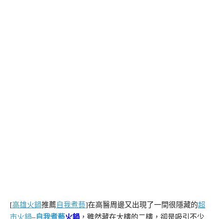
[
高雄火鍋
推薦
自我煮藝
]在高醫周邊又出現了一間很隱藏的
超
市火鍋
–
自我煮藝
火鍋
，雖然藏在大樓的二樓，卻是吸引不少