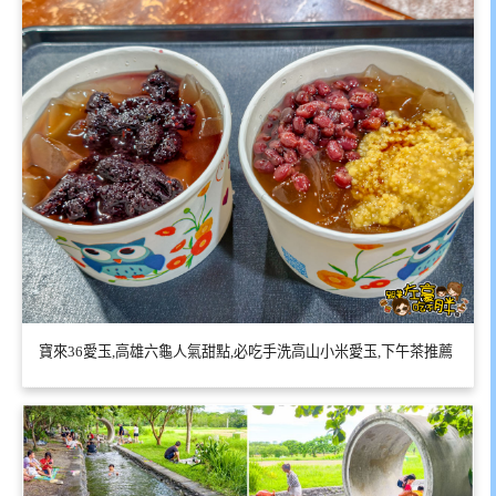
寶來36愛玉,高雄六龜人氣甜點,必吃手洗高山小米愛玉,下午茶推薦