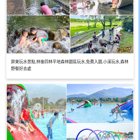
屏東玩水景點,林後四林平地森林園區玩水,免費入園,小溪玩水,森林
野餐好去處