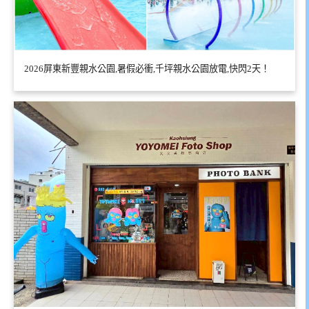
2026屏東新豐親水公園,暑假必衝,千坪親水公園放電,快閃2天！