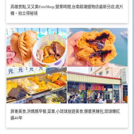
高雄景點,又又美FotoShop,營業時間,台南超潮選物店最新分店,底片
機、拍立得秘境
屏東美食,洪媽媽早餐,菜單,小琉球旅遊美食,爆漿黑糖包,琉球粿紅
遍40年