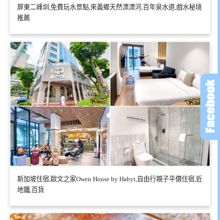
屏東二峰圳,免費玩水景點,來義鄉天然漂漂河,百年泉水道,戲水秘境
推薦
新加坡住宿,歐文之家Owen House by Habyt,自由行親子平價住宿,近
地鐵,百貨