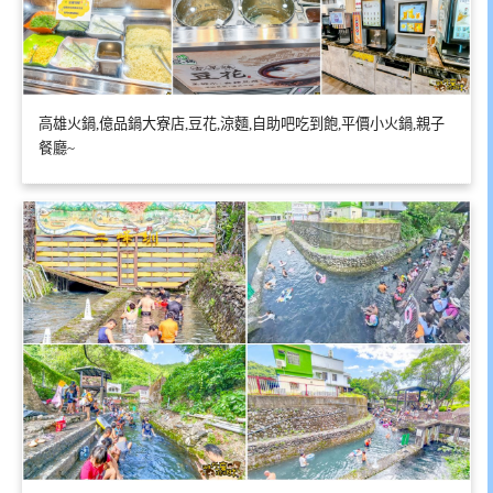
高雄火鍋,億品鍋大寮店,豆花,涼麵,自助吧吃到飽,平價小火鍋,親子
餐廳~