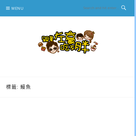
Skip
MENU
to
content
跟著左豪吃不胖
推薦美食、景點旅遊、親子旅遊、3C開箱
標籤:
鰻魚