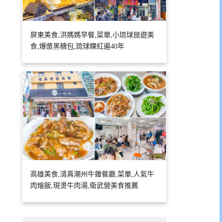
屏東美食,洪媽媽早餐,菜單,小琉球旅遊美
食,爆漿黑糖包,琉球粿紅遍40年
高雄美食,清真潮州牛雜餐廳,菜單,人氣牛
肉燴飯,現燙牛肉湯,衛武營美食推薦