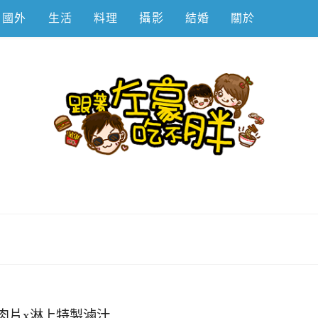
國外
生活
料理
攝影
結婚
關於
不胖
肉片x淋上特製滷汁