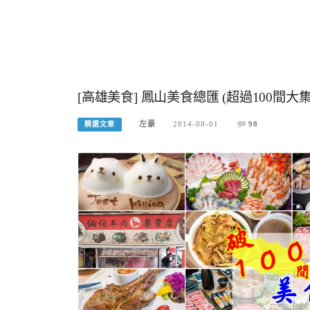
[高雄美食] 鳳山美食總匯 (超過100間大
左豪
2014-08-01
98
精選文章