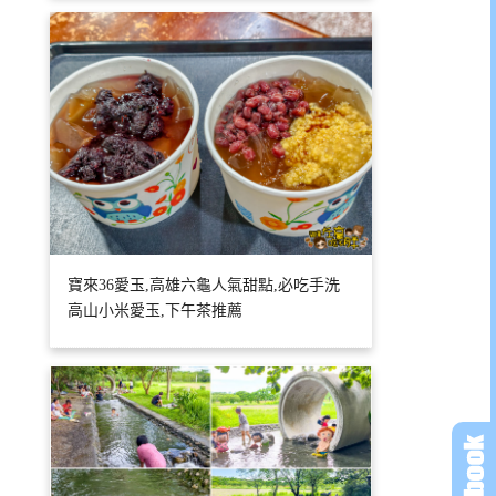
寶來36愛玉,高雄六龜人氣甜點,必吃手洗
高山小米愛玉,下午茶推薦