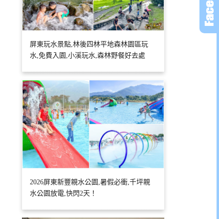
屏東玩水景點,林後四林平地森林園區玩
水,免費入園,小溪玩水,森林野餐好去處
2026屏東新豐親水公園,暑假必衝,千坪親
水公園放電,快閃2天！