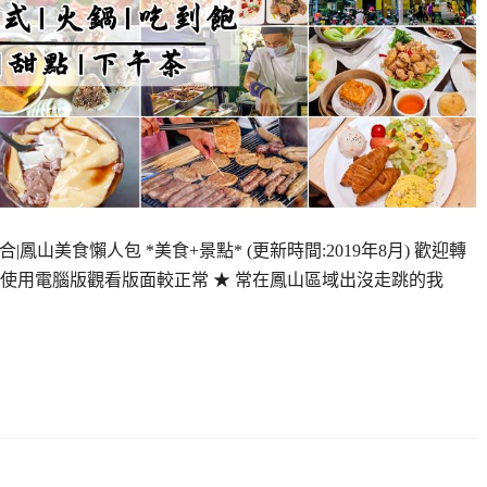
|鳳山美食懶人包 *美食+景點* (更新時間:2019年8月) 歡迎轉
議使用電腦版觀看版面較正常 ★ 常在鳳山區域出沒走跳的我