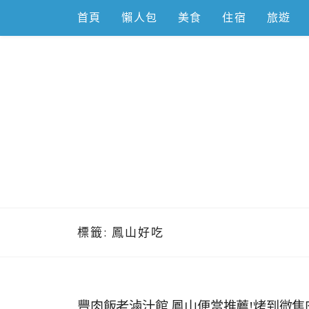
Skip
首頁
懶人包
美食
住宿
旅遊
to
content
跟著左豪吃
推薦美食、景點旅遊、親子旅遊、3C開箱
標籤:
鳳山好吃
豐肉飯老滷汁館 鳳山便當推薦!烤到微焦