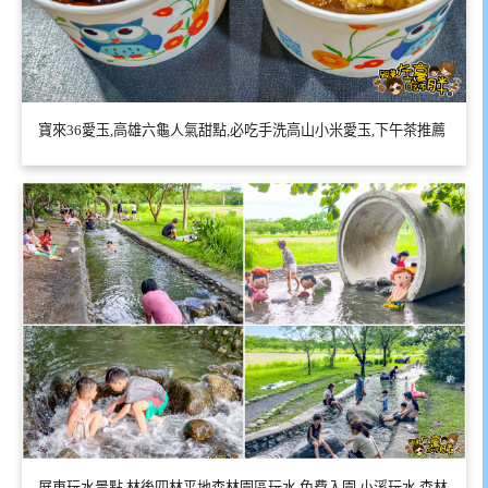
寶來36愛玉,高雄六龜人氣甜點,必吃手洗高山小米愛玉,下午茶推薦
屏東玩水景點,林後四林平地森林園區玩水,免費入園,小溪玩水,森林