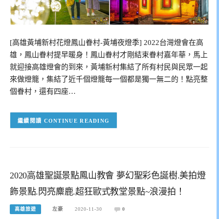
[高雄黃埔新村花燈鳳山眷村-黃埔夜燈季] 2022台灣燈會在高
雄，鳳山眷村提早暖身！鳳山眷村才剛結束眷村嘉年華，馬上
就迎接高雄燈會的到來，黃埔新村集結了所有村民與民眾一起
來做燈籠，集結了近千個燈籠每一個都是獨一無二的！點亮整
個眷村，還有四座…
CONTINUE READING
2020高雄聖誕景點鳳山教會 夢幻聖彩色誕樹.美拍燈
飾景點.閃亮麋鹿.超狂歐式教堂景點~浪漫拍！
高雄旅遊
左豪
2020-11-30
0