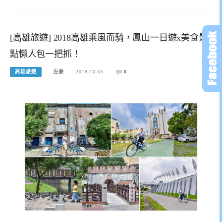
[高雄旅遊] 2018高雄乘風而騎，鳳山一日遊x美食景
點懶人包一把抓！
高雄旅遊
左豪
2018-10-05
0