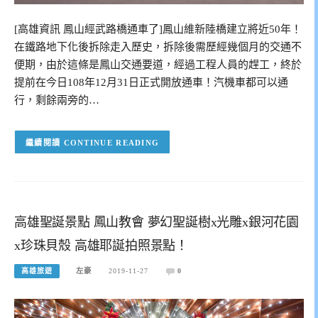
[高雄資訊 鳳山經武路橋通車了]鳳山維新陸橋建立將近50年！
在鐵路地下化後拆除走入歷史，拆除後需歷經幾個月的交通不
便期，由於這條是鳳山交通要道，經過工程人員的趕工，終於
提前在今日108年12月31日正式開放通車！汽機車都可以通
行，剩餘兩旁的…
CONTINUE READING
高雄聖誕景點 鳳山教會 夢幻聖誕樹x光雕x銀河花園
x珍珠貝殼 高雄耶誕拍照景點！
高雄旅遊
左豪
2019-11-27
0