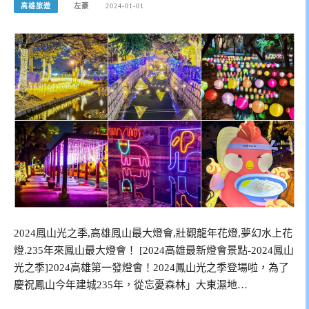
高雄旅遊
左豪
2024-01-01
2024鳳山光之季,高雄鳳山最大燈會,壯觀龍年花燈,夢幻水上花
燈.235年來鳳山最大燈會！ [2024高雄最新燈會景點-2024鳳山
光之季]2024高雄第一發燈會！2024鳳山光之季登場啦，為了
慶祝鳳山今年建城235年，從忘憂森林」大東濕地…