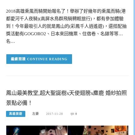
2018高雄乘風而騎開始報名了！舉辦了好幾年的乘風而騎(港
都愛河千人夜騎)(高屏水鳥群飛騎騁輕旅行)，都有參加體驗
到！今年最吸引人的就是鳳山的(彩鳳千人逍遙遊)，還搭配抽
獎活動有GOGORO2、日本來回機票、住宿卷、名錶等等…
名…
CONTINUE READING
鳳山最美教堂,超大聖誕樹x天使翅膀x麋鹿 婚紗拍照
景點必備！
高雄旅遊
左豪
2017-11-28
0