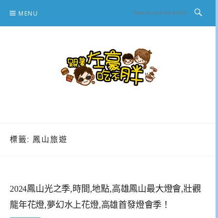
Skip
MENU
to
content
跟著左豪吃不胖
推薦美食、景點旅遊、親子旅遊、3C開箱
標籤:
鳳山旅遊
2024鳳山光之季,時間,地點,高雄鳳山最大燈會,壯觀
龍年花燈,夢幻水上花燈,高雄首發燈會季！