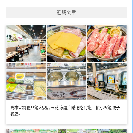
近期文章
高雄火鍋,億品鍋大寮店,豆花,涼麵,自助吧吃到飽,平價小火鍋,親子
餐廳~