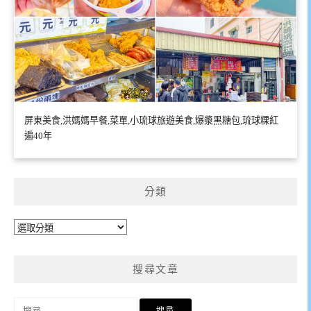
屏東美食,洪媽媽早餐,菜單,小琉球旅遊美食,爆漿黑糖包,琉球粿紅
遍40年
分類
分
類
搜尋文章
搜