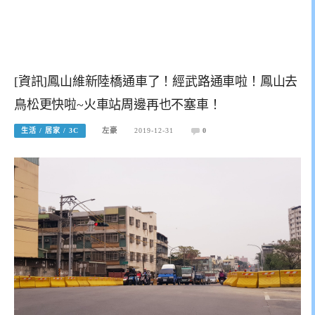
[資訊]鳳山維新陸橋通車了！經武路通車啦！鳳山去
鳥松更快啦~火車站周邊再也不塞車！
生活 / 居家 / 3C
左豪
2019-12-31
0