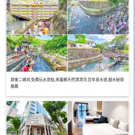
屏東二峰圳,免費玩水景點,來義鄉天然漂漂河,百年泉水道,戲水秘境
推薦