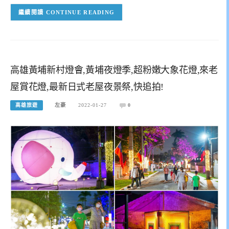
CONTINUE READING
高雄黃埔新村燈會,黃埔夜燈季,超粉嫩大象花燈,來老
屋賞花燈,最新日式老屋夜景祭,快追拍!
高雄旅遊
左豪
2022-01-27
0