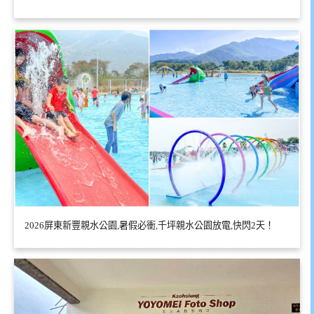
2026屏東新豐親水公園,暑假必衝,千坪親水公園放電,快閃2天！