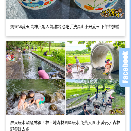
寶來36愛玉,高雄六龜人氣甜點,必吃手洗高山小米愛玉,下午茶推薦
屏東玩水景點,林後四林平地森林園區玩水,免費入園,小溪玩水,森林
野餐好去處