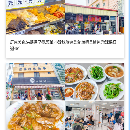
屏東美食,洪媽媽早餐,菜單,小琉球旅遊美食,爆漿黑糖包,琉球粿紅
遍40年