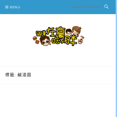
Skip
MENU
to
content
跟著左豪吃不胖
推薦美食、景點旅遊、親子旅遊、3C開箱
標籤:
鹹湯圓