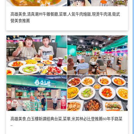
高雄美食,清真潮州牛雜餐廳,菜單,人氣牛肉燴飯,現燙牛肉湯,衛武
營美食推薦
高雄美食,白玉樓新譯經典台菜,菜單,米其林必比登推薦60年手路菜
~