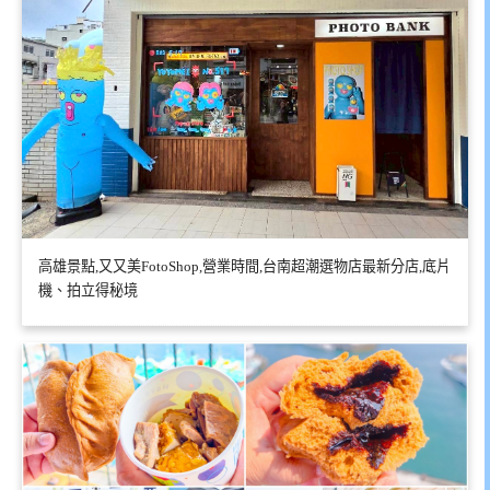
高雄景點,又又美FotoShop,營業時間,台南超潮選物店最新分店,底片
機、拍立得秘境