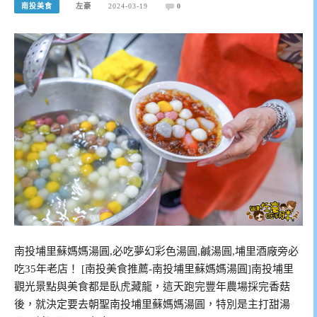
南投美食
左豪
2024-03-19
0
南投埔里蘇媽媽湯圓,必吃夢幻彩色湯圓,鹹湯圓,埔里酒廠旁必
吃35年老店！ [南投美食推薦-南投埔里蘇媽媽湯圓]南投埔里
觀光景點與美食都是臥虎藏龍，這天跑完豐年農場採完香菇
後，就決定要去朝聖南投埔里蘇媽媽湯圓，特別是主打甜湯