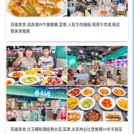
高雄美食,清真潮州牛雜餐廳,菜單,人氣牛肉燴飯,現燙牛肉湯,衛武
營美食推薦
高雄美食,白玉樓新譯經典台菜,菜單,米其林必比登推薦60年手路菜