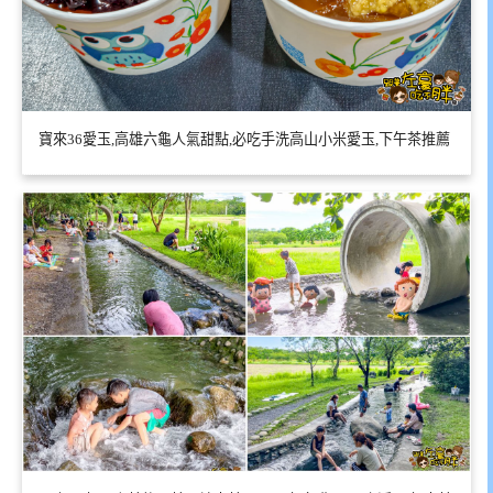
寶來36愛玉,高雄六龜人氣甜點,必吃手洗高山小米愛玉,下午茶推薦