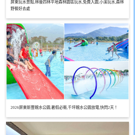
屏東玩水景點,林後四林平地森林園區玩水,免費入園,小溪玩水,森林
野餐好去處
2026屏東新豐親水公園,暑假必衝,千坪親水公園放電,快閃2天！