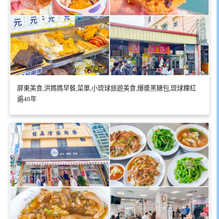
屏東美食,洪媽媽早餐,菜單,小琉球旅遊美食,爆漿黑糖包,琉球粿紅
遍40年