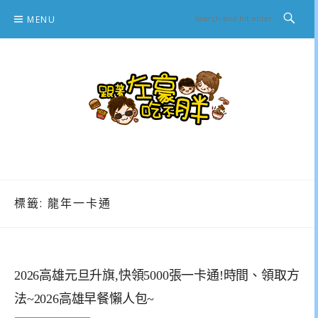
Skip
MENU
to
content
跟著左豪吃不胖
推薦美食、景點旅遊、親子旅遊、3C開箱
標籤:
龍年一卡通
2026高雄元旦升旗,快領5000張一卡通!時間、領取方
法~2026高雄早餐懶人包~