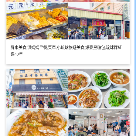
屏東美食,洪媽媽早餐,菜單,小琉球旅遊美食,爆漿黑糖包,琉球粿紅
遍40年