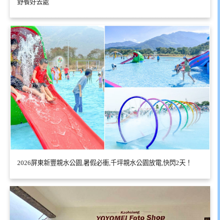
野餐好去處
2026屏東新豐親水公園,暑假必衝,千坪親水公園放電,快閃2天！