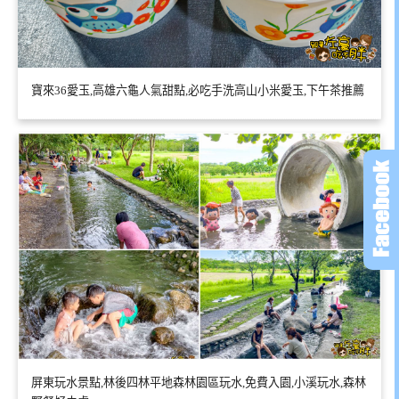
寶來36愛玉,高雄六龜人氣甜點,必吃手洗高山小米愛玉,下午茶推薦
屏東玩水景點,林後四林平地森林園區玩水,免費入園,小溪玩水,森林