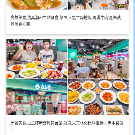
高雄美食,清真潮州牛雜餐廳,菜單,人氣牛肉燴飯,現燙牛肉湯,衛武
營美食推薦
高雄美食,白玉樓新譯經典台菜,菜單,米其林必比登推薦60年手路菜
~