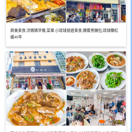
屏東美食,洪媽媽早餐,菜單,小琉球旅遊美食,爆漿黑糖包,琉球粿紅
遍40年