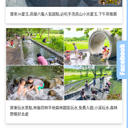
寶來36愛玉,高雄六龜人氣甜點,必吃手洗高山小米愛玉,下午茶推薦
屏東玩水景點,林後四林平地森林園區玩水,免費入園,小溪玩水,森林
野餐好去處