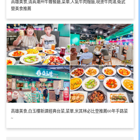
高雄美食,清真潮州牛雜餐廳,菜單,人氣牛肉燴飯,現燙牛肉湯,衛武
營美食推薦
高雄美食,白玉樓新譯經典台菜,菜單,米其林必比登推薦60年手路菜
~