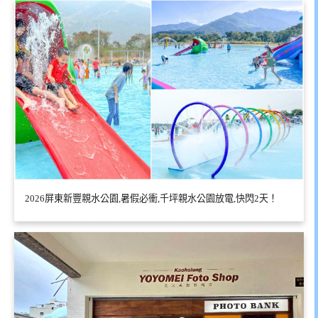
2026屏東新豐親水公園,暑假必衝,千坪親水公園放電,快閃2天！