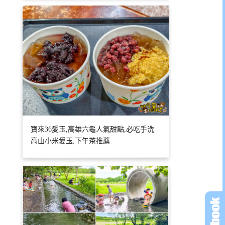
寶來36愛玉,高雄六龜人氣甜點,必吃手洗
高山小米愛玉,下午茶推薦