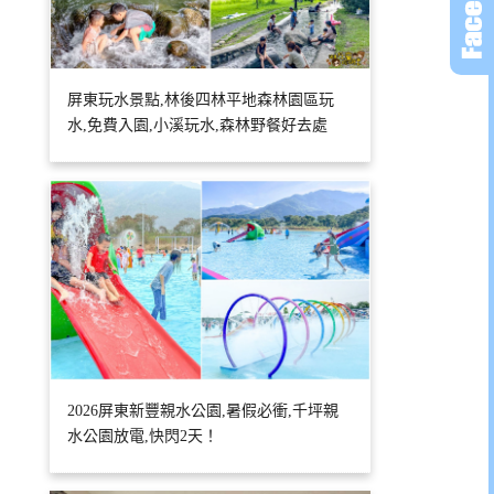
屏東玩水景點,林後四林平地森林園區玩
水,免費入園,小溪玩水,森林野餐好去處
2026屏東新豐親水公園,暑假必衝,千坪親
水公園放電,快閃2天！