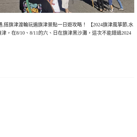
通,搭旗津渡輪玩遍旗津景點一日遊攻略！ 【2024旗津風箏節,水
，在8/10、8/11的六、日在旗津黑沙灘，這次不能錯過2024