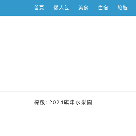
Skip
首頁
懶人包
美食
住宿
旅遊
to
content
跟著左豪吃
推薦美食、景點旅遊、親子旅遊、3C開箱
標籤:
2024旗津水樂園