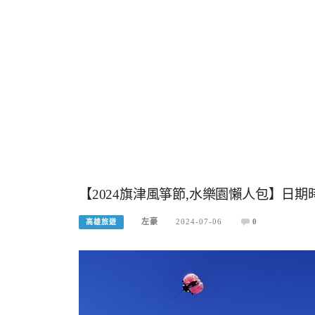
【2024旗津風箏節,水樂園懶人包】日
左豪
2024-07-06
0
高雄旅遊