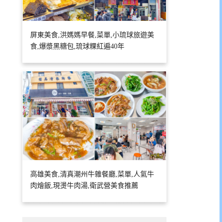
屏東美食,洪媽媽早餐,菜單,小琉球旅遊美
食,爆漿黑糖包,琉球粿紅遍40年
高雄美食,清真潮州牛雜餐廳,菜單,人氣牛
肉燴飯,現燙牛肉湯,衛武營美食推薦