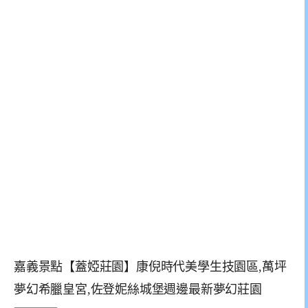
嘉義景點【蓋婭莊園】康倪時代美學生技園區,萬坪
夢幻希臘皇宮,佐登妮絲城堡週邊最新夢幻莊園