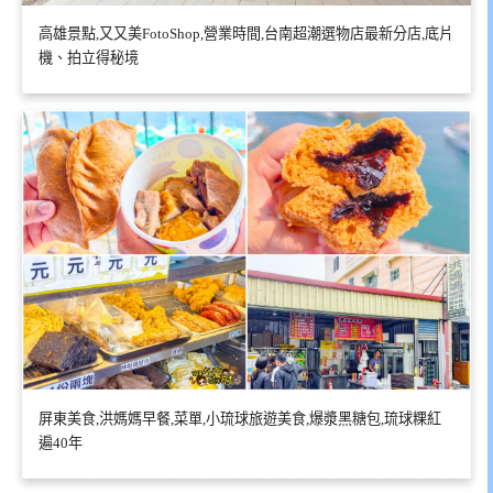
高雄景點,又又美FotoShop,營業時間,台南超潮選物店最新分店,底片
機、拍立得秘境
屏東美食,洪媽媽早餐,菜單,小琉球旅遊美食,爆漿黑糖包,琉球粿紅
遍40年