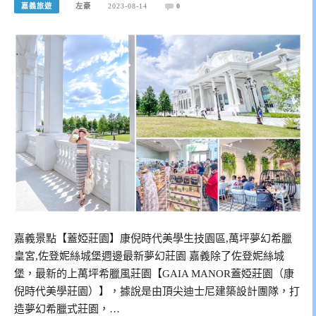
嘉義旅遊
左豪
2023-08-14
0
嘉義景點【蓋婭莊園】康倪時代美學生技園區,萬坪夢幻希臘
皇宮,佐登妮絲城堡週邊最新夢幻莊園 嘉義除了佐登妮絲城
堡，最新的上萬坪希臘風莊園【GAIA MANOR蓋婭莊園（康
倪時代美學莊園）】，據說是由頂尖迪士尼建築設計團隊，打
造夢幻希臘式莊園，…