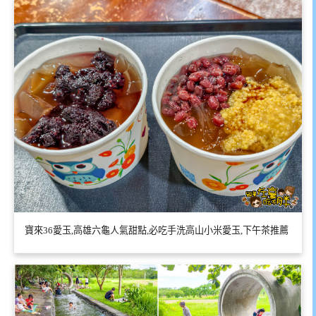
寶來36愛玉,高雄六龜人氣甜點,必吃手洗高山小米愛玉,下午茶推薦