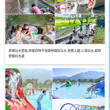
屏東玩水景點,林後四林平地森林園區玩水,免費入園,小溪玩水,森林
野餐好去處