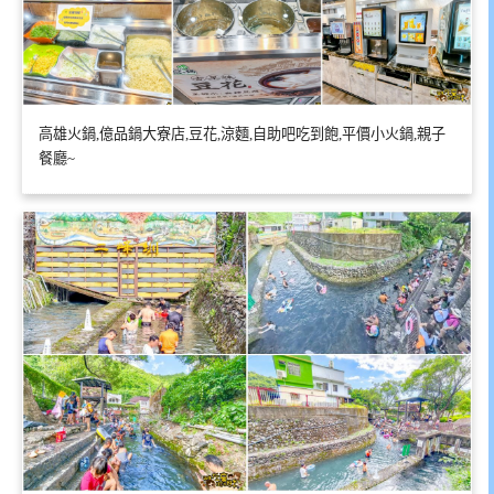
高雄火鍋,億品鍋大寮店,豆花,涼麵,自助吧吃到飽,平價小火鍋,親子
餐廳~