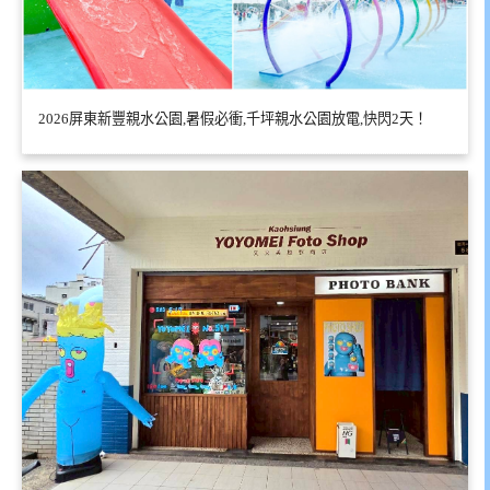
2026屏東新豐親水公園,暑假必衝,千坪親水公園放電,快閃2天！