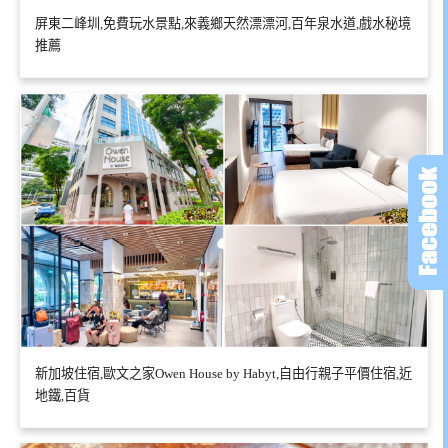
屏東二峰圳,免費玩水景點,來義鄉天然漂漂河,百年泉水道,戲水秘境
推薦
新加坡住宿,歐文之家Owen House by Habyt,自由行親子平價住宿,近
地鐵,百貨