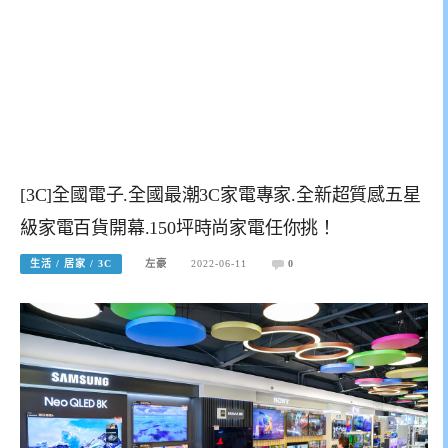
[3C]全國電子.全國最潮3C家電專家.全新超質感五星
級家電百貨開幕.150坪時尚家電任你挑！
生活 / 居家 / 3C
左豪
2022-06-11
0