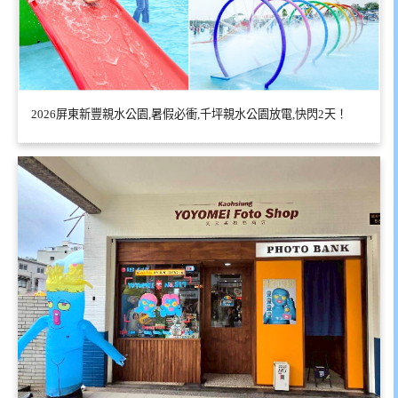
2026屏東新豐親水公園,暑假必衝,千坪親水公園放電,快閃2天！