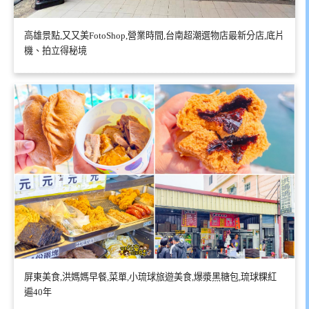
高雄景點,又又美FotoShop,營業時間,台南超潮選物店最新分店,底片
機、拍立得秘境
屏東美食,洪媽媽早餐,菜單,小琉球旅遊美食,爆漿黑糖包,琉球粿紅
遍40年