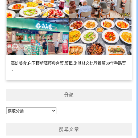
高雄美食,白玉樓新譯經典台菜,菜單,米其林必比登推薦60年手路菜
~
分類
分
類
搜尋文章