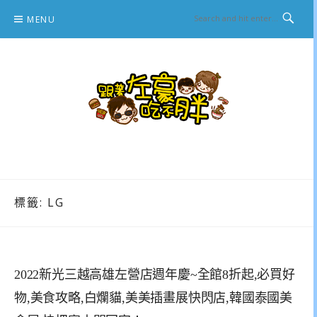
Skip
MENU
to
content
跟著左豪吃不胖
推薦美食、景點旅遊、親子旅遊、3C開箱
標籤:
LG
2022新光三越高雄左營店週年慶~全館8折起,必買好
物,美食攻略,白爛貓,美美插畫展快閃店,韓國泰國美