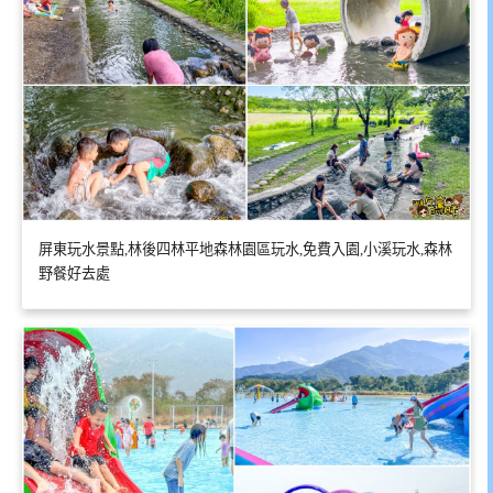
屏東玩水景點,林後四林平地森林園區玩水,免費入園,小溪玩水,森林
野餐好去處