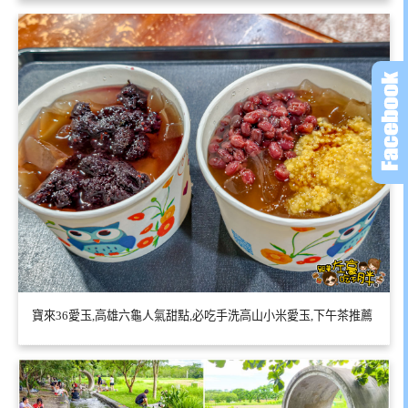
寶來36愛玉,高雄六龜人氣甜點,必吃手洗高山小米愛玉,下午茶推薦