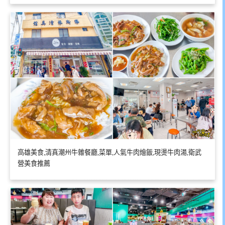
高雄美食,清真潮州牛雜餐廳,菜單,人氣牛肉燴飯,現燙牛肉湯,衛武
營美食推薦