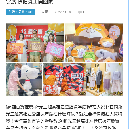
食展,快把賓士開回家！
生活 / 居家 / 3C
左豪
2022-11-09
0
[高雄百貨推薦-新光三越高雄左營店週年慶]現在大家都在問新
光三越高雄左營店週年慶在什麼時候？就是要準備瘋狂大買特
買！今年高雄百貨的壓軸龍頭-新光三越高雄左營店週年慶實
在是太超值，全館的重量級商品都8折起！！！全館可以滿