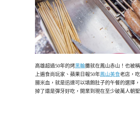
高雄超過50年的烤
黑輪
攤就在鳳山赤山！也被稱
上遍食尚玩家、蘋果日報50年
鳳山美食
老店，吃
腸米血，就是迅速可以填飽肚子的午餐的選擇，
掉了還是彈牙好吃，開業到現在至少破萬人朝聖