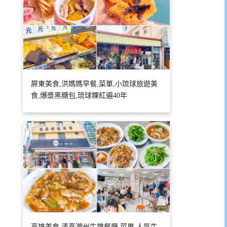
屏東美食,洪媽媽早餐,菜單,小琉球旅遊美
食,爆漿黑糖包,琉球粿紅遍40年
高雄美食,清真潮州牛雜餐廳,菜單,人氣牛