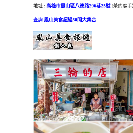
地址 :
高雄市鳳山區八德路296巷25號
[茶的魔手
查詢
鳳山美食超過50間大集合