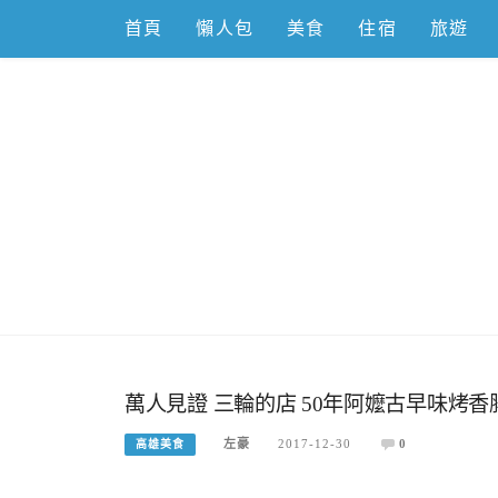
Skip
首頁
懶人包
美食
住宿
旅遊
to
content
跟著左豪吃
推薦美食、景點旅遊、親子旅遊、3C開箱
萬人見證 三輪的店 50年阿嬤古早味烤香
左豪
2017-12-30
0
高雄美食