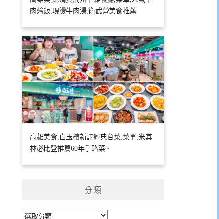
肉燴飯,現燙牛肉湯,衛武營美食推薦
高雄美食,白玉樓新譯經典台菜,菜單,米其
林必比登推薦60年手路菜~
分類
分