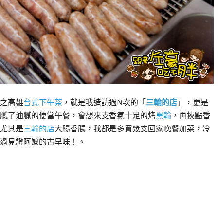
之高雄
台式下午茶
，就是我造訪過N次的「
三輪的店
」，更是
膩了油膩的便當午餐，會想來支香氣十足的烤
黑輪
，再挾點香
尤其是
三輪的店
大腸香腸，我都是多買幾支回家晚餐加菜，冷
過見證阿嬤的古早味！。