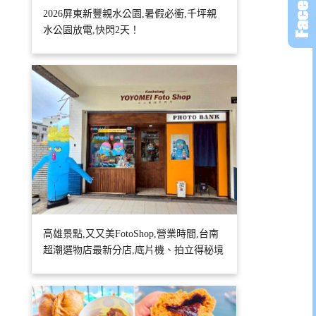
2026屏東新豐親水公園,暑假必衝,千坪親
水公園放電,快閃2天！
高雄景點,又又美FotoShop,營業時間,台南
超潮選物店最新分店,底片機、拍立得秘境