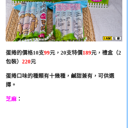
蛋捲的價格10支
99
元，20支特價
189
元，禮盒（2
包裝）
220
元
蛋捲口味的種類有十幾種，鹹甜兼有，可供選
擇。
芝麻
：