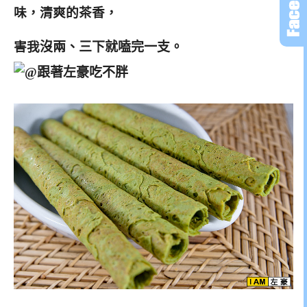
味，清爽的茶香，
害我
沒兩、三下就嗑完一支。