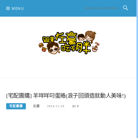
Skip
MENU
to
content
跟著左豪吃不胖
推薦美食、景點旅遊、親子旅遊、3C開箱
[宅配團購] 羊咩咩叼蛋捲(浪子回頭造就動人美味!)
宅配團購
左豪
2014-11-20
0