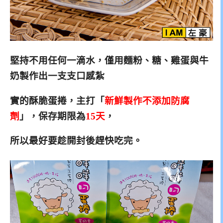
堅持不用任何一滴水，僅用麵粉、糖、雞蛋與牛
奶製作出
一支支口感紮
實的酥脆蛋捲，主打「
新鮮製作不添加防腐
劑
」，保存期限為
15天
，
所以最好要趁開封後趕快吃完。