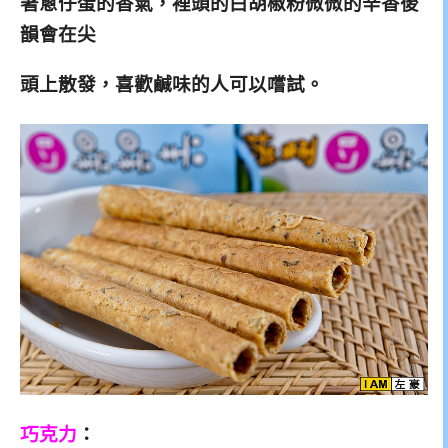
著蔥仔蛋的香氣，裡頭的白胡椒粉微微的辛香後
韻會在尖
頭上散發，喜歡鹹味的人可以嚐試。
巧克力
：