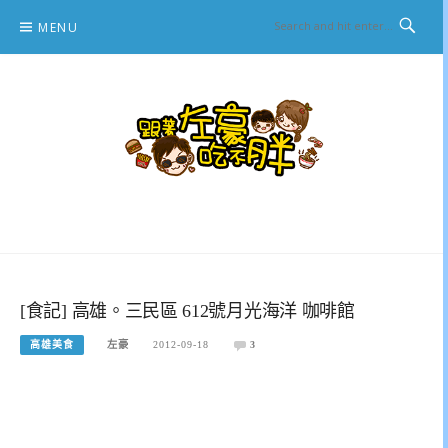
Skip
MENU
to
content
跟著左豪吃不胖
推薦美食、景點旅遊、親子旅遊、3C開箱
[食記] 高雄。三民區 612號月光海洋 咖啡館
高雄美食
左豪
2012-09-18
3