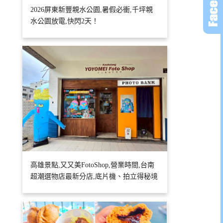
2026屏東新豐親水公園,暑假必衝,千坪親
水公園放電,快閃2天！
高雄景點,又又美FotoShop,營業時間,台南
超潮選物店最新分店,底片機、拍立得秘境