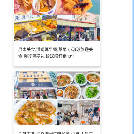
屏東美食,洪媽媽早餐,菜單,小琉球旅遊美
食,爆漿黑糖包,琉球粿紅遍40年
高雄美食,清真潮州牛雜餐廳,菜單,人氣牛