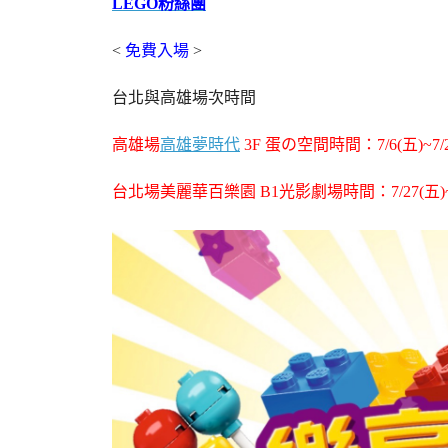
LEGO粉絲團
<
免費入場
>
台北與高雄場次時間
高雄場
高雄夢時代
3F 蛋の空間時間：7/6(五)~7/2
台北場美麗華百樂園 B1光影劇場時間：7/27(五)~8