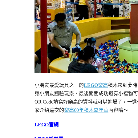
小朋友最愛玩具之一的
LEGO
樂高
積木來到夢時
讓小朋友體驗玩樂，最後闖關成功還有小禮物可
QR Code填寫好樂高的資料就可以進場了，
家介紹這次的
樂高60年積木嘉年華
內容唷～
LEGO官網