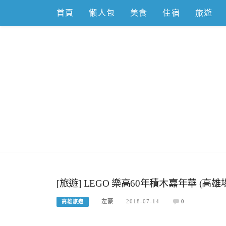
Skip
首頁
懶人包
美食
住宿
旅遊
to
content
跟著左豪吃
推薦美食、景點旅遊、親子旅遊、3C開箱
[旅遊] LEGO 樂高60年積木嘉年華 (
左豪
2018-07-14
0
高雄旅遊