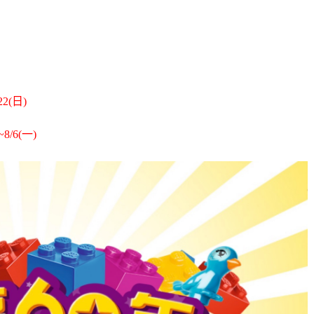
2(日)
/6(一)