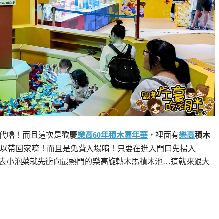
代嚕！而且這次是歡慶
樂高60年積木嘉年華
，裡面有
樂高
積木
以帶回家唷！而且是免費入場唷！只要在進入門口先掃入
一進去小泡菜就先衝向最熱門的樂高旋轉木馬積木池…這就來跟大