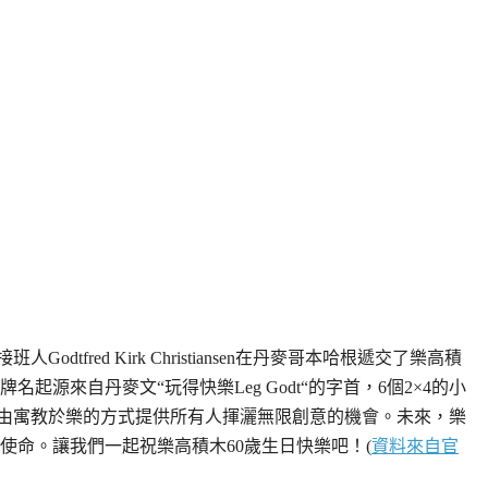
人Godtfred Kirk Christiansen在丹麥哥本哈根遞交了樂高積
源來自丹麥文“玩得快樂Leg Godt“的字首，6個2×4的小
，藉由寓教於樂的方式提供所有人揮灑無限創意的機會。未來，樂
使命。讓我們一起祝樂高積木60歲生日快樂吧！(
資料來自官