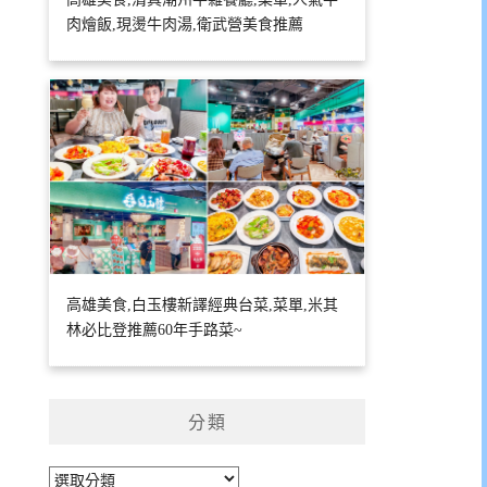
肉燴飯,現燙牛肉湯,衛武營美食推薦
高雄美食,白玉樓新譯經典台菜,菜單,米其
林必比登推薦60年手路菜~
分類
分