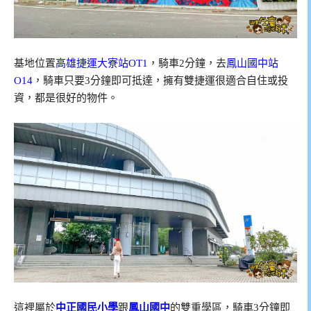
基地位置
高雄捷運大寮站OT1
，騎車2分鐘，去
鳳山國中站
O14
，騎車只要3分鐘即可抵達，
擁有雙捷運很適合自住或投
資，都是很好的物件。
這裡屬於
中正國民小學
跟
鳳山國中
的雙重學區，騎車3分鐘即