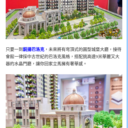
只要一到
鋭揚巴洛克
，未來將有穹頂式的圓型城堡大廳，接待
會館一律採中古世紀的巴洛克風格，搭配挑高達9米華麗又大
器的水晶門廳，讓你回家立馬擁有奢華感。