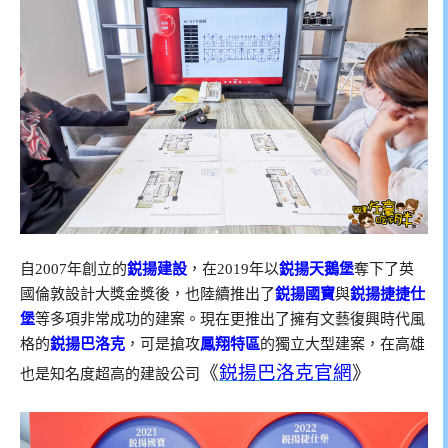
自2007年創立的
鋭揚
建設
，在2019年以
鋭揚天鵝堡
奪下了英
國倫敦設計大獎金獎後，也陸續推出了
鋭揚國寶
與
鋭揚捷捷仕
堡
等多項非常成功的建案。現在更推出了擁有文藝復興時代風
格的
鋭揚巴洛克
，可是搶攻
鳳翔特區
的獨立大型建案，在高雄
《
鋭揚巴洛克官網
》
也是知名度超高的建設公司