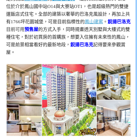
位於介於鳳山國中站O14與大寮站OT1，也是超級熱門的雙捷
運飯店式住宅。全部的建築以奢華的巴洛克風設計，再加上共
有1766坪花園城堡，可是目前指標性的
鳳山建案
。
鋭揚巴洛克
目前可用
預售屋
的方式入手，同時規畫透天別墅與大樓式的雙
種住宅，對於初買房的首購族，想要入住擁有未來性的鳳山，
可是前景相當看好的最新地段，
鋭揚巴洛克
記得要來參觀賞
屋。