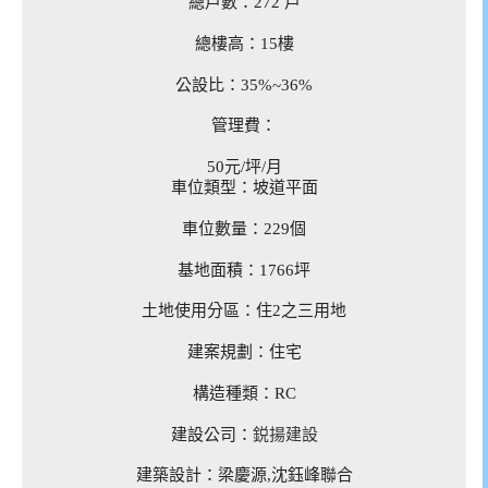
總戶數：
272 戶
總樓高：
15樓
公設比：35%~36%
管理費：
50元/坪/月
車位類型：
坡道平面
車位數量：
229個
基地面積：
1766坪
土地使用分區：
住2之三用地
建案規劃：
住宅
構造種類：
RC
建設公司：
鋭揚建設
建築設計：
梁慶源,沈鈺峰聯合