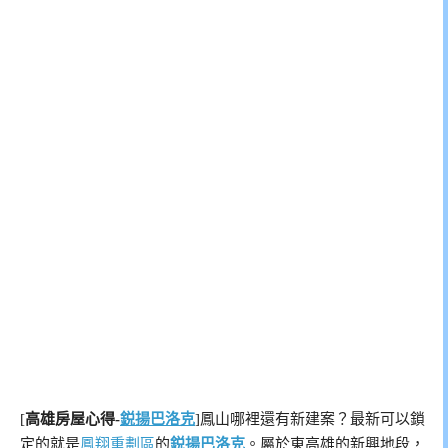
[
高雄房屋心得-
鋭揚巴洛克
]鳳山哪裡還有新建案？最新可以鎖
定的就是
鳳翔重劃區
的
鋭揚巴洛克
。屬於東高雄的新興地段，