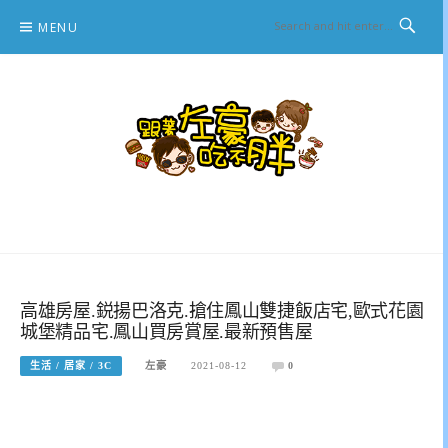
Skip
MENU
to
content
跟著左豪吃不胖
推薦美食、景點旅遊、親子旅遊、3C開箱
高雄房屋.鋭揚巴洛克.搶住鳳山雙捷飯店宅,歐式花園
城堡精品宅.鳳山買房賞屋.最新預售屋
生活 / 居家 / 3C
左豪
2021-08-12
0