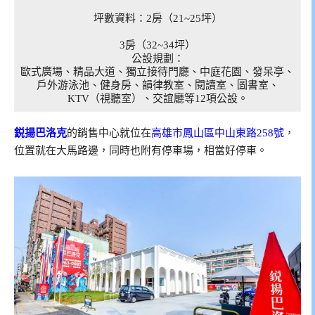
坪數資料：
2房（
21~25坪）
3房（
32~34坪）
公設規劃：
歐式廣場、精品大道、獨立接待門廳、中庭花園、發呆亭、
戶外游泳池、健身房、韻律教室、閱讀室、圖書室、
KTV（視聽室）、交誼廳等12項公設。
鋭揚巴洛克
的銷售中心就位在
高雄市鳳山區中山東路258號
，
位置就在大馬路邊，同時也附有停車場，相當好停車。