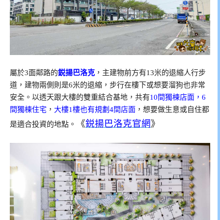
屬於3面鄰路的
鋭揚巴洛克
，主建物前方有13米的退縮人行步
道，建物兩側則是6米的退縮，步行在樓下或想要溜狗也非常
安全。以透天跟大樓的雙重結合基地，共有
10間獨棟店面，6
間獨棟住宅
，
大樓1樓也有規劃4間店面
，想要做生意或自住都
《
鋭揚巴洛克官網
》
是適合投資的地點。