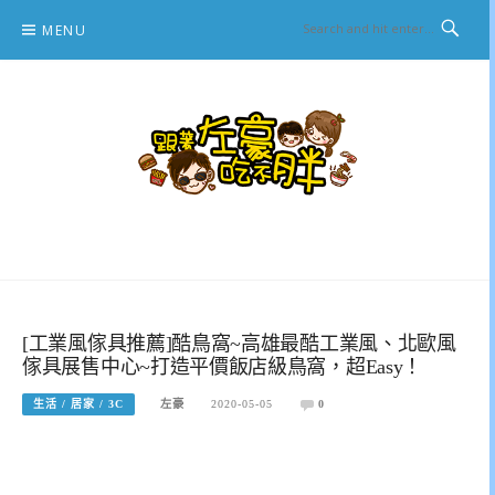
Skip
MENU
to
content
跟著左豪吃不胖
推薦美食、景點旅遊、親子旅遊、3C開箱
[工業風傢具推薦]酷鳥窩~高雄最酷工業風、北歐風
傢具展售中心~打造平價飯店級鳥窩，超Easy！
生活 / 居家 / 3C
左豪
2020-05-05
0