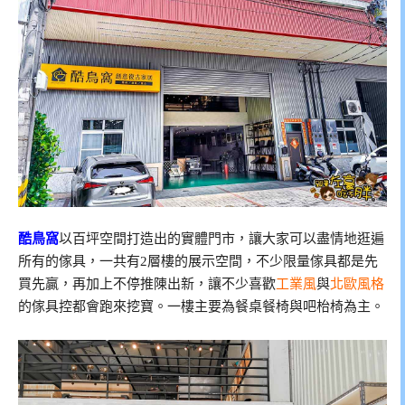
酷鳥窩
以百坪空間打造出的實體門市，讓大家可以盡情地逛遍
所有的傢具，一共有2層樓的展示空間，不少限量傢具都是先
買先贏，再加上不停推陳出新，讓不少喜歡
工業風
與
北歐風格
的傢具控都會跑來挖寶。一樓主要為餐桌餐椅與吧枱椅為主。