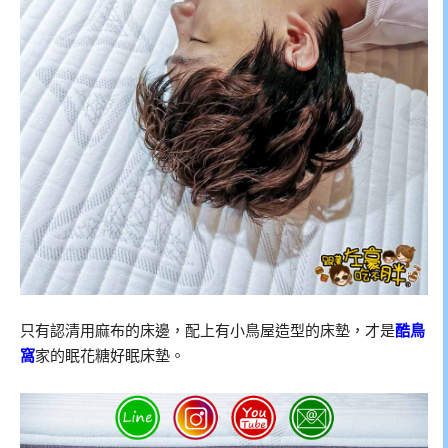
只有認清用麻布的床邊，配上有小鳥屋造型的床墊，才是
酷鳥
窩
家的眠花糖好眠床墊。