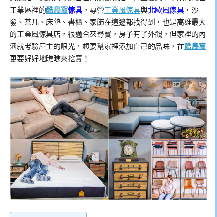
工業區裡的
酷鳥窩
傢具
，專營
工業風傢具
與
北歐風傢具
，沙
發、茶几、床墊、書櫃、家飾在這邊都找得到，也是高雄最大
的工業風傢具店，很適合來尋寶，房子有了外觀，但家裡的內
涵就考驗屋主的眼光，想要幫家裡添加自己的品味，在
酷鳥窩
更要好好地瞧瞧來挖寶！