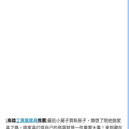
[
高雄
工業風傢具
推薦
]最近小舅子買新房子，開啓了陪他挑家
具之路，挑家具打造自己的鳥窩就是一件重要大事！來到藏在