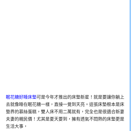
眠花糖好睡床墊
可是今年才推出的床墊新星！就是要讓你躺上
去就像睡在眠花糖一樣，直接一覺到天亮。這張床墊根本是床
墊界的慕絲蛋糕，雙人床不用二萬就有，完全也是很適合新妻
夫妻的親民價！尤其是夏天要到，擁有透氣不悶熱的床墊更是
生活大事，