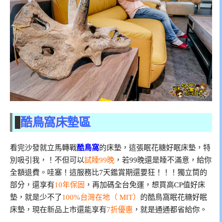
酷鳥窩床墊區
看完沙發就立馬轉戰
酷鳥窩
的床墊，這張眠花糖好眠床墊，特
別吸引我，！不但可以
試睡99晚
，若99晚還是睡不滿意，給你
全額退費。哇塞！這服務比7天鑑賞期還要狂！！！獨立筒的
部分，還享有
10年保固
，再加碼全台免運，想買高CP值好床
墊，就是少不了
100%台灣在地（ MIT）
的酷鳥窩眠花糖好眠
床墊，現在新品上市還能享有
7折優惠
，就是通通都省給你。