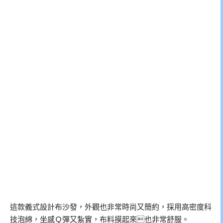
這款義式設計布沙發，外觀也非常時尚又簡約，採用高密度科
技泡綿，坐感Ｑ彈又紮實，布料摸起來也非常舒服。