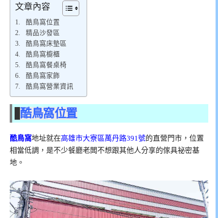
文章內容
酷鳥窩位置
精品沙發區
酷鳥窩床墊區
酷鳥窩櫥櫃
酷鳥窩餐桌椅
酷鳥窩家飾
酷鳥窩營業資訊
酷鳥窩位置
酷鳥窩
地址就在
高雄市大寮區萬丹路391號
的直營門市，位置
相當低調，是不少餐廳老闆不想跟其他人分享的傢具祕密基
地。