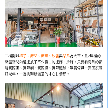
二樓則以
櫃子
、
床墊
、
床組
、
沙發
與
茶几
為大宗，且2層樓的
整體空間內還擺放了不少復古的擺飾、掛飾。只要看得到的都
能實際坐、實際躺、實際摸、實際體驗，畢竟傢具一買回家是
好幾年，一定挑到最滿意的才心甘情願。