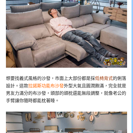
想要找義式風格的沙發，市面上大部份都是採
低椅背式
的俐落
設計。這款
拉諾斯功能布沙發
外型大氣且圓潤飽滿，完全就是
男友力滿分的布沙發，頭部的頭枕還能無段調整，就像老公的
手臂讓你隨時都能枕著睡。