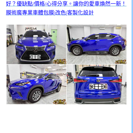
好？優缺點/價格/心得分享。讓你的愛車煥然一新！
膜術魔專業車體包膜|改色|客製化設計