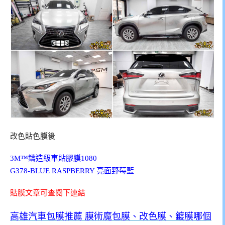
改色貼色膜後
3M™鑄造級車貼膠膜1080
G378-BLUE RASPBERRY 亮面野莓藍
貼膜文章可查閱下連結
高雄汽車包膜推薦 膜術魔包膜、改色膜、鍍膜哪個