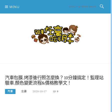
Skip
MENU
to
content
跟著左豪吃不胖
推薦美食、景點旅遊、親子旅遊、3C開箱
汽車包膜.烤漆後行照怎麼換？10分鐘搞定！監理站
驗車.顏色變更流程&價格教學文！
汽車
左豪
2020-10-17
0