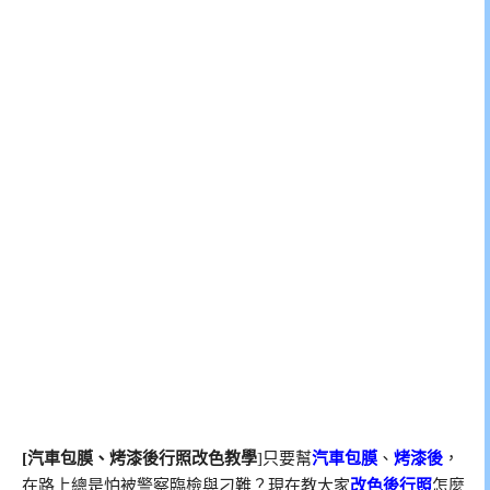
[汽車包膜、烤漆後行照改色教學
]只要幫
汽車包膜
、
烤漆後
，
在路上總是怕被警察臨檢與刁難？現在教大家
改色後行照
怎麼