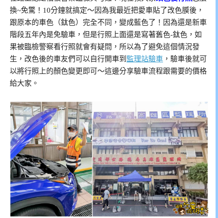
換~免驚！10分鐘就搞定～因為我最近把愛車貼了改色膜後，
跟原本的車色（鈦色）完全不同，變成藍色了！因為還是新車
階段五年內是免驗車，但是行照上面還是寫著舊色-鈦色，如
果被臨檢警察看行照就會有疑問，所以為了避免這個情況發
生，改色後的車友們可以自行開車到
監理站驗車
，驗車後就可
以將行照上的顏色變更即可～這邊分享驗車流程跟需要的價格
給大家。