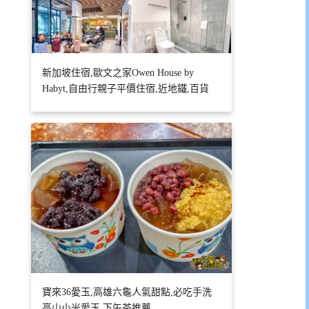
新加坡住宿,歐文之家Owen House by
Habyt,自由行親子平價住宿,近地鐵,百貨
寶來36愛玉,高雄六龜人氣甜點,必吃手洗
高山小米愛玉,下午茶推薦