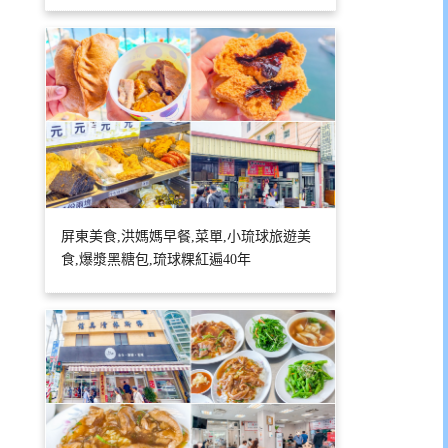
屏東美食,洪媽媽早餐,菜單,小琉球旅遊美
食,爆漿黑糖包,琉球粿紅遍40年