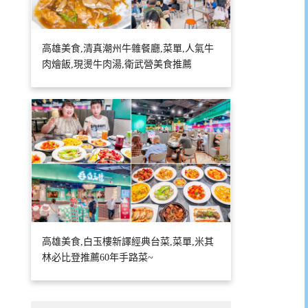
高雄美食,清真潮州牛雜餐廳,菜單,人氣牛
肉燴飯,現燙牛肉湯,衛武營美食推薦
高雄美食,白玉樓新譯經典台菜,菜單,米其
林必比登推薦60年手路菜~