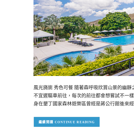
風光旖旎 秀色可餐 隨著森呼吸欣賞山景的幽
不宜遲驅車前往，每次的前往都會想嘗試不一樣
身在墾丁國家森林遊樂區曾經是蔣公行館後來經
CONTINUE READING