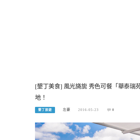
[墾丁美食] 風光旖旎 秀色可餐「華泰
地！
左豪
2016-05-23
0
墾丁旅遊