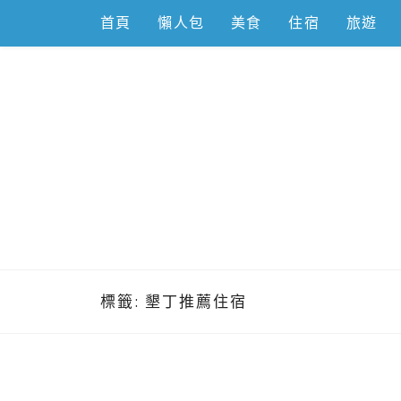
Skip
首頁
懶人包
美食
住宿
旅遊
to
content
跟著左豪吃
推薦美食、景點旅遊、親子旅遊、3C開箱
標籤:
墾丁推薦住宿