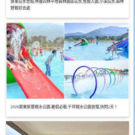
屏東玩水景點,林後四林平地森林園區玩水,免費入園,小溪玩水,森林
野餐好去處
2026屏東新豐親水公園,暑假必衝,千坪親水公園放電,快閃2天！