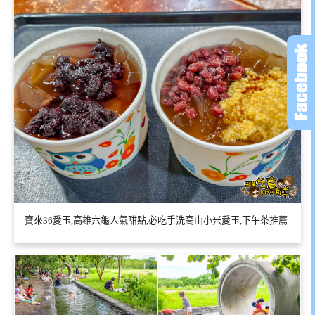
寶來36愛玉,高雄六龜人氣甜點,必吃手洗高山小米愛玉,下午茶推薦