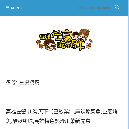
Skip
MENU
to
content
跟著左豪吃不胖
推薦美食、景點旅遊、親子旅遊、3C開箱
標籤:
左營餐廳
高雄左營,川蜀天下（已歇業）,麻辣酸菜魚,重慶烤
魚,酸爽夠味,高雄特色熱炒川菜新開幕！