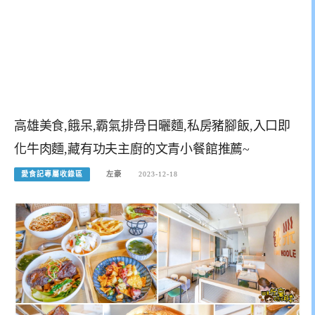
高雄美食,餓呆,霸氣排骨日曬麵,私房豬腳飯,入口即
化牛肉麵,藏有功夫主廚的文青小餐館推薦~
愛食記專屬收錄區
左豪
2023-12-18