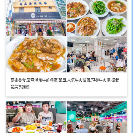
高雄美食,清真潮州牛雜餐廳,菜單,人氣牛肉燴飯,現燙牛肉湯,衛武
營美食推薦