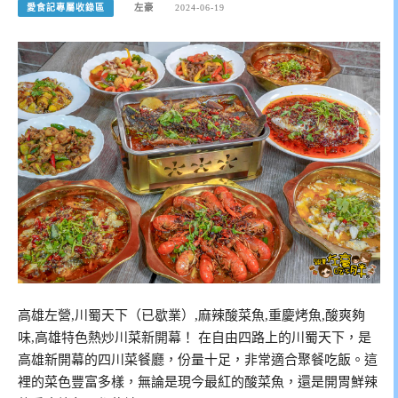
愛食記專屬收錄區
左豪
2024-06-19
高雄左營,川蜀天下（已歇業）,麻辣酸菜魚,重慶烤魚,酸爽夠
味,高雄特色熱炒川菜新開幕！ 在自由四路上的川蜀天下，是
高雄新開幕的四川菜餐廳，份量十足，非常適合聚餐吃飯。這
裡的菜色豐富多樣，無論是現今最紅的酸菜魚，還是開胃鮮辣