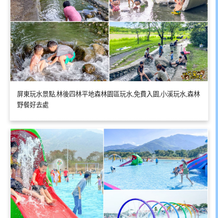
屏東玩水景點,林後四林平地森林園區玩水,免費入園,小溪玩水,森林
野餐好去處