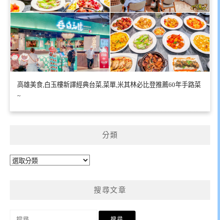
高雄美食,白玉樓新譯經典台菜,菜單,米其林必比登推薦60年手路菜
~
分類
分
類
搜尋文章
搜