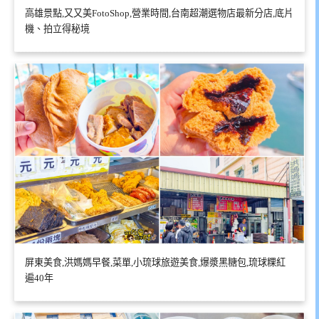
高雄景點,又又美FotoShop,營業時間,台南超潮選物店最新分店,底片
機、拍立得秘境
屏東美食,洪媽媽早餐,菜單,小琉球旅遊美食,爆漿黑糖包,琉球粿紅
遍40年