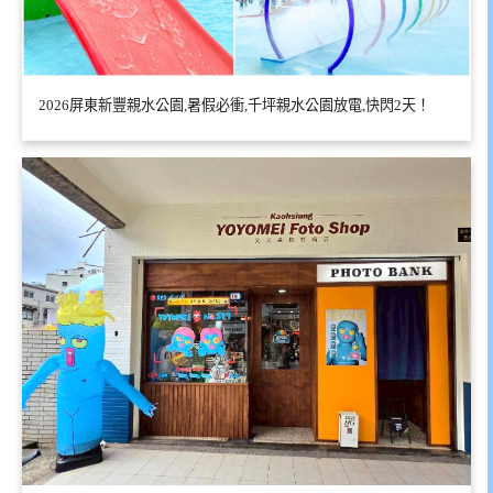
2026屏東新豐親水公園,暑假必衝,千坪親水公園放電,快閃2天！